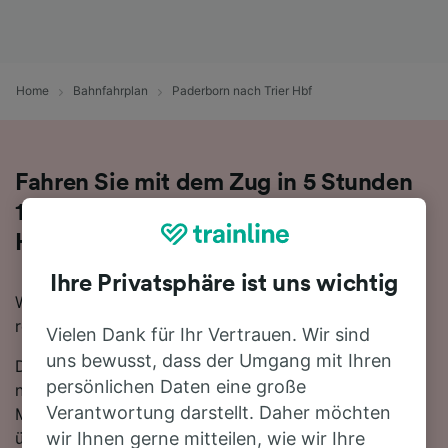
Home
Bahnfahrplan
Paderborn nach Trier Hbf
Fahren Sie mit dem Zug in 5 Stunden
14 Minuten von Paderborn nach Trier
Hbf
Ihre Privatsphäre ist uns wichtig
Wenn Sie mit dem Zug von Paderborn nach Trier Hbf
reisen möchten, sind Sie hier genau richtig.
Vielen Dank für Ihr Vertrauen. Wir sind
uns bewusst, dass der Umgang mit Ihren
Die schnellste Reisezeit für die Fahrt von Paderborn
persönlichen Daten eine große
nach Trier Hbf mit dem Zug beträgt 5 Stunden 14
Verantwortung darstellt. Daher möchten
Minuten. In der Regel fahren auf dieser Route, die sich
über 263 km erstreckt, etwa 29 Züge am Tag. Sie
wir Ihnen gerne mitteilen, wie wir Ihre