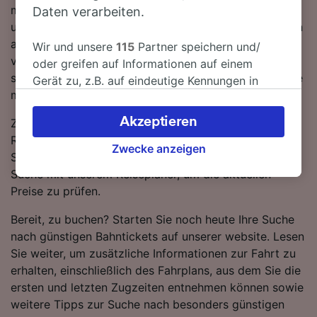
müssen während der Fahrt nach Trier Hbf 1-mal
Daten verarbeiten.
umsteigen, da derzeit keine direkten Zugverbindungen
auf dieser Route verfügbar sind. Auf dieser Strecke
Wir und unsere
115
Partner speichern und/
verkehren sowohl ICE DB als auch IC Züge, die
oder greifen auf Informationen auf einem
standardmäßig einen modernen, komfortablen Service
Gerät zu, z.B. auf eindeutige Kennungen in
mit viel Platz für Gepäck bieten.
Cookies, um personenbezogene Daten zu
verarbeiten. Sie können Ihre Präferenzen
Akzeptieren
Zugtickets von Paderborn nach Trier Hbf sind in der
akzeptieren oder verwalten, einschließlich
Regel günstiger, wenn Sie im Voraus buchen, als wenn
Ihres Widerspruchsrechts bei berechtigtem
Zwecke anzeigen
Sie sie erst am Tag der Reise kaufen. Starten Sie eine
Interesse. Klicken Sie dazu bitte unten oder
Suche mit unserem Reiseplaner, um die aktuellen
besuchen Sie jederzeit die Seite der
Preise zu prüfen.
Datenschutzrichtlinie. Diese Präferenzen
werden unseren Partnern signalisiert und
Bereit, zu buchen? Starten Sie noch heute Ihre Suche
haben keinen Einfluss auf Surfdaten. Ihre
nach günstigen Bahntickets auf unserer website. Lesen
Daten werden nicht für Tracking-Zwecke
Sie weiter, um zusätzliche Informationen zur Fahrt zu
verwendet, wenn Sie uns gebeten haben, Ihr
erhalten, einschließlich des Fahrplans, aus dem Sie die
Surfverhalten nicht zu verfolgen.
ersten und letzten Zugzeiten entnehmen können sowie
weitere Tipps zur Suche nach besonders günstigen
Wir und unsere Partner verarbeiten Daten, um