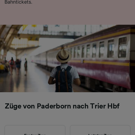
Bahntickets.
Folgendes bereitzustellen:
Verwendung genauer Standortdaten.
Endgeräteeigenschaften zur Identifikation
aktiv abfragen. Speichern von oder Zugriff auf
Informationen auf einem Endgerät.
Personalisierte Werbung und Inhalte, Messung
von Werbeleistung und der Performance von
Inhalten, Zielgruppenforschung sowie
Entwicklung und Verbesserung von
Angeboten.
Liste der Partner (Lieferanten)
Züge von Paderborn nach Trier Hbf