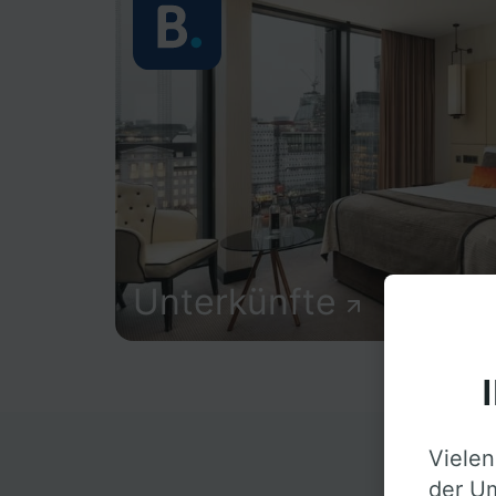
Unterkünfte
Vielen
D
der Um