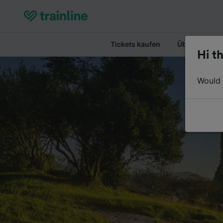
Tickets kaufen
Überblick
Hi th
Would y