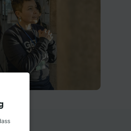
g
dass
rn