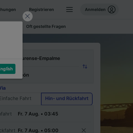
chungen
Registrieren
Anmelden
 Tickets
Oft gestellte Fragen
n
nglish
ch
Via
Einfache Fahrt
Hin- und Rückfahrt
nfahrt
ckfahrt