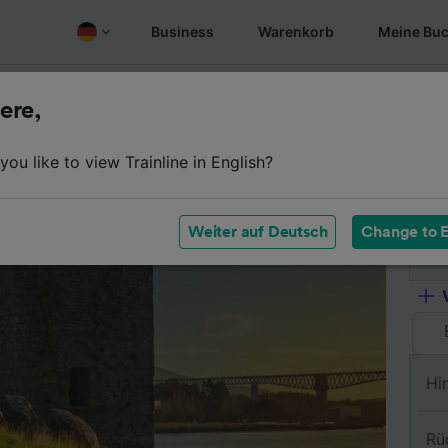
Business
Warenkorb
Meine Bu
Fahrplan
Wagenklassen
Services an Bord
Günstige
ere,
ou like to view Trainline in English?
Vo
Weiter auf Deutsch
Change to E
Na
Hi
Rü