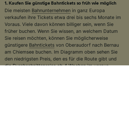
1
.
Kaufen Sie günstige Bahntickets so früh wie möglich
Die meisten
Bahnunternehmen
in ganz Europa
verkaufen ihre Tickets etwa drei bis sechs Monate im
Voraus. Viele davon können billiger sein, wenn Sie
früher buchen. Wenn Sie wissen, an welchem Datum
Sie reisen möchten, können Sie möglicherweise
günstigere
Bahntickets
von Oberaudorf nach Bernau
am Chiemsee buchen. Im Diagramm oben sehen Sie
den niedrigsten Preis, den es für die Route gibt und
die Durchschnittspreise ab 4 Wochen im voraus.
2
.
Seien Sie flexibel bei Ihren Reisezeiten
Viele Bahnunternehmen erhöhen die Fahrpreise
während der Hauptverkehrszeiten, deswegen
versuchen Sie außerhalb dieser Zeiten zu reisen. Auf
einigen der belebteren Routen können Sie auch einen
langsameren Zug nehmen. Es kann etwas länger
dauern als bei einigen
Hochgeschwindigkeitszügen
oder direkten
Zugverbindungen
. Wenn Sie jedoch
etwas mehr Zeit zur Verfügung haben, erhalten Sie