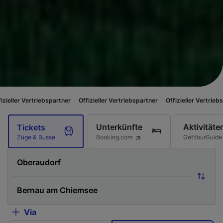
ebspartner
Offizieller Vertriebspartner
Offizieller Vertriebspartner
Offi
Unterkünfte
Aktivitäte
Tickets
Booking.com
GetYourGuide
Züge & Busse
Via