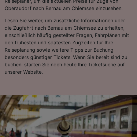
Reiseplaner, um die aktuellen Preise für Züge von
Daten werden nicht für Tracking-Zwecke
Oberaudorf nach Bernau am Chiemsee einzusehen.
verwendet, wenn Sie uns gebeten haben, Ihr
Lesen Sie weiter, um zusätzliche Informationen über
Surfverhalten nicht zu verfolgen.
die Zugfahrt nach Bernau am Chiemsee zu erhalten,
Wir und unsere Partner verarbeiten Daten, um
einschließlich häufig gestellter Fragen, Fahrplänen mit
Folgendes bereitzustellen:
den frühesten und spätesten Zugzeiten für Ihre
Verwendung genauer Standortdaten.
Reiseplanung sowie weitere Tipps zur Buchung
Endgeräteeigenschaften zur Identifikation
besonders günstiger Tickets. Wenn Sie bereit sind zu
aktiv abfragen. Speichern von oder Zugriff auf
buchen, starten Sie noch heute Ihre Ticketsuche auf
Informationen auf einem Endgerät.
Personalisierte Werbung und Inhalte, Messung
unserer Website.
von Werbeleistung und der Performance von
Inhalten, Zielgruppenforschung sowie
Entwicklung und Verbesserung von
Angeboten.
Liste der Partner (Lieferanten)