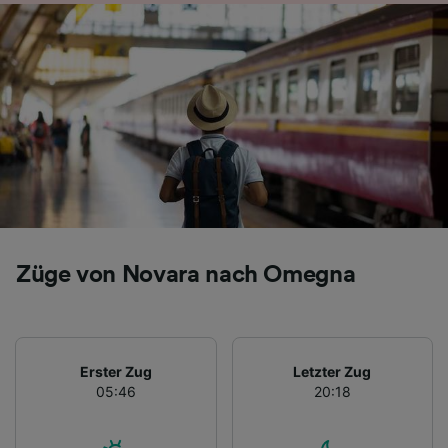
Folgendes bereitzustellen:
Verwendung genauer Standortdaten.
Endgeräteeigenschaften zur Identifikation
aktiv abfragen. Speichern von oder Zugriff auf
Informationen auf einem Endgerät.
Personalisierte Werbung und Inhalte, Messung
von Werbeleistung und der Performance von
Inhalten, Zielgruppenforschung sowie
Entwicklung und Verbesserung von
Angeboten.
Liste der Partner (Lieferanten)
Züge von Novara nach Omegna
Erster Zug
Letzter Zug
05:46
20:18