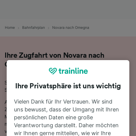
Home
Bahnfahrplan
Novara nach Omegna
Ihre Zugfahrt von Novara nach
Omegna
Sie planen eine Zugfahrt von Novara nach Omegna?
Ihre Privatsphäre ist uns wichtig
Starten Sie jetzt Ihre Suche!
Vielen Dank für Ihr Vertrauen. Wir sind
Auf der 50 km langen Strecke fahren in der Regel 11
Züge, die schnellste Reisezeit beträgt dabei 58
uns bewusst, dass der Umgang mit Ihren
Minuten. Einfach zurücklehnen und stressfrei reisen -
persönlichen Daten eine große
mit den direkten Verbindungen, die auf dieser Route
Verantwortung darstellt. Daher möchten
verfügbar sind, ist kein Umstieg nötig. Nutzen Sie
wir Ihnen gerne mitteilen, wie wir Ihre