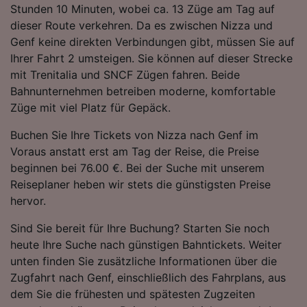
Stunden 10 Minuten, wobei ca. 13 Züge am Tag auf
Folgendes bereitzustellen:
dieser Route verkehren. Da es zwischen Nizza und
Verwendung genauer Standortdaten.
Endgeräteeigenschaften zur Identifikation
Genf keine direkten Verbindungen gibt, müssen Sie auf
aktiv abfragen. Speichern von oder Zugriff auf
Ihrer Fahrt 2 umsteigen. Sie können auf dieser Strecke
Informationen auf einem Endgerät.
mit Trenitalia und SNCF Zügen fahren. Beide
Personalisierte Werbung und Inhalte, Messung
Bahnunternehmen betreiben moderne, komfortable
von Werbeleistung und der Performance von
Züge mit viel Platz für Gepäck.
Inhalten, Zielgruppenforschung sowie
Entwicklung und Verbesserung von
Buchen Sie Ihre Tickets von Nizza nach Genf im
Angeboten.
Voraus anstatt erst am Tag der Reise, die Preise
Liste der Partner (Lieferanten)
beginnen bei 76.00 €. Bei der Suche mit unserem
Reiseplaner heben wir stets die günstigsten Preise
hervor.
Sind Sie bereit für Ihre Buchung? Starten Sie noch
heute Ihre Suche nach günstigen Bahntickets. Weiter
unten finden Sie zusätzliche Informationen über die
Zugfahrt nach Genf, einschließlich des Fahrplans, aus
dem Sie die frühesten und spätesten Zugzeiten