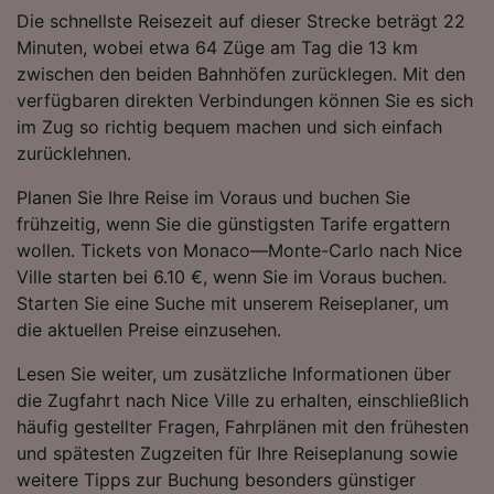
Folgendes bereitzustellen:
Die schnellste Reisezeit auf dieser Strecke beträgt 22
Verwendung genauer Standortdaten.
Minuten, wobei etwa 64 Züge am Tag die 13 km
Endgeräteeigenschaften zur Identifikation
zwischen den beiden Bahnhöfen zurücklegen. Mit den
aktiv abfragen. Speichern von oder Zugriff auf
verfügbaren direkten Verbindungen können Sie es sich
Informationen auf einem Endgerät.
im Zug so richtig bequem machen und sich einfach
Personalisierte Werbung und Inhalte, Messung
zurücklehnen.
von Werbeleistung und der Performance von
Inhalten, Zielgruppenforschung sowie
Planen Sie Ihre Reise im Voraus und buchen Sie
Entwicklung und Verbesserung von
Angeboten.
frühzeitig, wenn Sie die günstigsten Tarife ergattern
wollen. Tickets von Monaco—Monte-Carlo nach Nice
Liste der Partner (Lieferanten)
Ville starten bei 6.10 €, wenn Sie im Voraus buchen.
Starten Sie eine Suche mit unserem Reiseplaner, um
die aktuellen Preise einzusehen.
Lesen Sie weiter, um zusätzliche Informationen über
die Zugfahrt nach Nice Ville zu erhalten, einschließlich
häufig gestellter Fragen, Fahrplänen mit den frühesten
und spätesten Zugzeiten für Ihre Reiseplanung sowie
weitere Tipps zur Buchung besonders günstiger