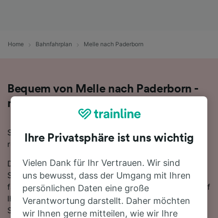
Home
Bahnfahrplan
Melle nach Paderborn
Bequem von Melle nach Paderborn -
nehmen Sie den Zug!
Sie wollen mit dem Zug von Melle nach Paderborn
Ihre Privatsphäre ist uns wichtig
reisen? Dann sind Sie bei uns genau richtig!
Vielen Dank für Ihr Vertrauen. Wir sind
Die Fahrtzeit beträgt mit der schnellsten Verbindung 1
Stunde 37 Minuten. Auf der 61 km langen Strecke
uns bewusst, dass der Umgang mit Ihren
fahren für gewöhnlich 48 Züge am Tag. Sie müssen auf
persönlichen Daten eine große
Ihrer Fahrt nach Paderborn 1-mal umsteigen. Nutzen
Verantwortung darstellt. Daher möchten
Sie den DB-Zug und fahren Sie mit den schnellsten
wir Ihnen gerne mitteilen, wie wir Ihre