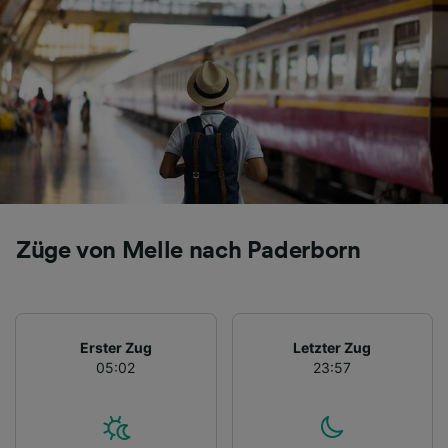
Folgendes bereitzustellen:
Verwendung genauer Standortdaten.
Endgeräteeigenschaften zur Identifikation
aktiv abfragen. Speichern von oder Zugriff auf
Informationen auf einem Endgerät.
Personalisierte Werbung und Inhalte, Messung
von Werbeleistung und der Performance von
Inhalten, Zielgruppenforschung sowie
Entwicklung und Verbesserung von
Angeboten.
Liste der Partner (Lieferanten)
Züge von Melle nach Paderborn
Erster Zug
Letzter Zug
05:02
23:57