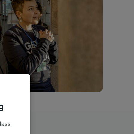
g
dass
rn