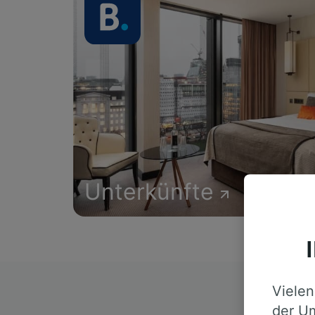
Unterkünfte
Vielen
D
der Um