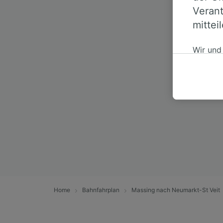
Verant
Wer könn
mittei
Wir und
auf ein
persone
akzepti
berecht
jederzei
unseren 
Daten w
haben, I
Wir und
Verwend
Identifi
Home
Bahnfahrplan
Massing nach Neumarkt-St Veit
auf ein
Werbele
sowie E