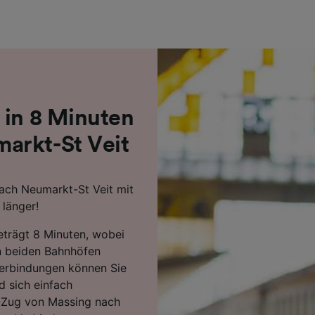
r Partner (Lieferanten)
 in 8 Minuten
arkt-St Veit
ach Neumarkt-St Veit mit
länger!
beträgt 8 Minuten, wobei
n beiden Bahnhöfen
Verbindungen können Sie
d sich einfach
B-Zug von Massing nach