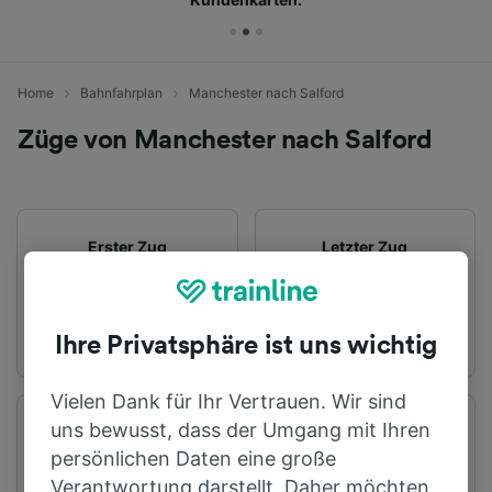
Home
Bahnfahrplan
Manchester nach Salford
Züge von Manchester nach Salford
Erster Zug
Letzter Zug
04:04
01:44
Ihre Privatsphäre ist uns wichtig
Vielen Dank für Ihr Vertrauen. Wir sind
uns bewusst, dass der Umgang mit Ihren
Abfahrtsstation
Ankunftsstation
Manchester
Salford
persönlichen Daten eine große
Verantwortung darstellt. Daher möchten