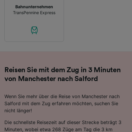
Bahnunternehmen
Wir und unsere Partner verarbeiten Daten, um
TransPennine Express
Folgendes bereitzustellen:
Verwendung genauer Standortdaten.
Endgeräteeigenschaften zur Identifikation
aktiv abfragen. Speichern von oder Zugriff auf
Informationen auf einem Endgerät.
Personalisierte Werbung und Inhalte, Messung
von Werbeleistung und der Performance von
Inhalten, Zielgruppenforschung sowie
Entwicklung und Verbesserung von
Angeboten.
Reisen Sie mit dem Zug in 3 Minuten
von Manchester nach Salford
Liste der Partner (Lieferanten)
Wenn Sie mehr über die Reise von Manchester nach
Salford mit dem Zug erfahren möchten, suchen Sie
nicht länger!
Die schnellste Reisezeit auf dieser Strecke beträgt 3
Minuten, wobei etwa 268 Züge am Tag die 3 km