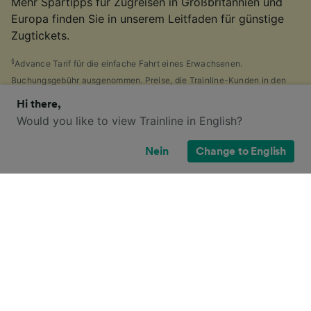
Mehr Spartipps für Zugreisen in Großbritannien und
Europa finden Sie in unserem Leitfaden für günstige
Zugtickets.
§
Advance Tarif für die einfache Fahrt eines Erwachsenen.
Buchungsgebühr ausgenommen. Preise, die Trainline-Kunden in den
letzten 30 Tagen entdeckt haben. Begrenzte Verfügbarkeit.
Hi there,
Would you like to view Trainline in English?
Nein
Change to English
Welche Ticketoptionen habe ich für
diese Reise?
Wenn es Ihnen wie uns geht, haben Sie vermutlich die
Vielzahl von
Ticketarten
entdeckt, die es in
Großbritannien gibt und sich gefragt, warum dies so
viele sind. Als Hilfe haben wir einen praktischen
Leitfaden für die Hauptticketarten Großbritanniens
zusammengestellt.