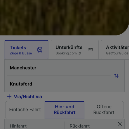
Unterkünfte
Aktivitäte
Tickets
Booking.com
GetYourGuide
Züge & Busse
Via/Nicht via
Hin- und
Offene
Einfache Fahrt
Rückfahrt
Rückfahrt
Hinfahrt
Rückfahrt