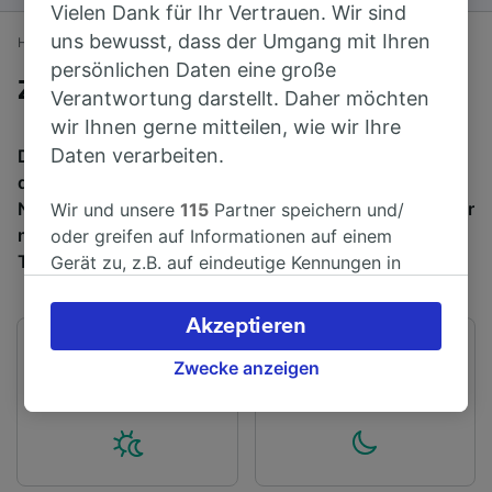
Vielen Dank für Ihr Vertrauen. Wir sind
uns bewusst, dass der Umgang mit Ihren
Home
Bahnfahrplan
Manchester nach Knutsford
persönlichen Daten eine große
Züge von Manchester nach Knutsford
Verantwortung darstellt. Daher möchten
wir Ihnen gerne mitteilen, wie wir Ihre
Daten verarbeiten.
Die Fahrt von Manchester nach Knutsford mit dem Zug
dauert durchschnittlich 42 Min für die rund 22 km.
Normalerweise fahren pro Tag 20 Züge von Manchester
Wir und unsere
115
Partner speichern und/
nach Knutsford. Bei einer Buchung im Voraus kosten
oder greifen auf Informationen auf einem
Tickets ab 2,82 €.
Gerät zu, z.B. auf eindeutige Kennungen in
Cookies, um personenbezogene Daten zu
verarbeiten. Sie können Ihre Präferenzen
Akzeptieren
akzeptieren oder verwalten, einschließlich
Erster Zug
Letzter Zug
Ihres Widerspruchsrechts bei berechtigtem
Zwecke anzeigen
05:06
22:20
Interesse. Klicken Sie dazu bitte unten oder
besuchen Sie jederzeit die Seite der
Datenschutzrichtlinie. Diese Präferenzen
werden unseren Partnern signalisiert und