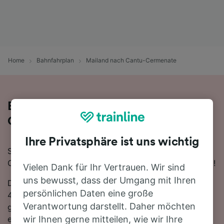
Home
Bahnfahrplan
Mailand nach Cantu-Cermenate
Bequem von Mailand nach Cantu-
Cermenate - nehmen Sie den Zug!
Ihre Privatsphäre ist uns wichtig
Sie wollen mit dem Zug von Mailand nach Cantu-
Cermenate reisen? Dann sind Sie bei uns genau richtig!
Vielen Dank für Ihr Vertrauen. Wir sind
uns bewusst, dass der Umgang mit Ihren
Die Fahrtzeit beträgt mit der schnellsten Verbindung
persönlichen Daten eine große
41 Minuten. Auf der 28 km langen Strecke fahren für
Verantwortung darstellt. Daher möchten
gewöhnlich 54 Züge am Tag. Es ist kein Umsteigen
erforderlich, da ab Cantu-Cermenate
wir Ihnen gerne mitteilen, wie wir Ihre