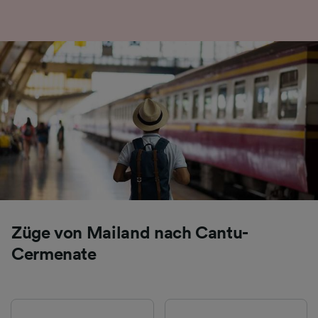
Folgendes bereitzustellen:
Verwendung genauer Standortdaten.
Endgeräteeigenschaften zur Identifikation
aktiv abfragen. Speichern von oder Zugriff auf
Informationen auf einem Endgerät.
Personalisierte Werbung und Inhalte, Messung
von Werbeleistung und der Performance von
Inhalten, Zielgruppenforschung sowie
Entwicklung und Verbesserung von
Angeboten.
Liste der Partner (Lieferanten)
Züge von Mailand nach Cantu-
Cermenate