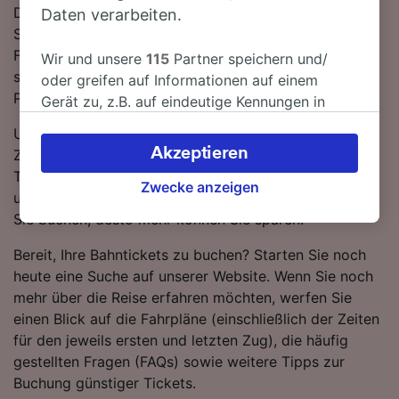
Direktverbindungen verfügbar sind. Züge auf dieser
Daten verarbeiten.
Strecke werden für gewöhnlich von Trenitalia oder
Frecciarossa betrieben. An Bord finden Sie
Wir und unsere
115
Partner speichern und/
standardmäßig moderne, komfortable Sitze und viel
oder greifen auf Informationen auf einem
Platz für Gepäck.
Gerät zu, z.B. auf eindeutige Kennungen in
Cookies, um personenbezogene Daten zu
Um Ihnen dabei behilflich zu sein, die besten
verarbeiten. Sie können Ihre Präferenzen
Akzeptieren
Zugangebote zu erhalten, heben wir die günstigsten
akzeptieren oder verwalten, einschließlich
Tickets von Mailand nach Cantu-Cermenate in
Ihres Widerspruchsrechts bei berechtigtem
Zwecke anzeigen
unserem Reiseplaner hervor. Denken Sie daran, je eher
Interesse. Klicken Sie dazu bitte unten oder
Sie buchen, desto mehr können Sie sparen!
besuchen Sie jederzeit die Seite der
Datenschutzrichtlinie. Diese Präferenzen
Bereit, Ihre Bahntickets zu buchen? Starten Sie noch
werden unseren Partnern signalisiert und
heute eine Suche auf unserer Website. Wenn Sie noch
haben keinen Einfluss auf Surfdaten. Ihre
mehr über die Reise erfahren möchten, werfen Sie
Daten werden nicht für Tracking-Zwecke
einen Blick auf die Fahrpläne (einschließlich der Zeiten
verwendet, wenn Sie uns gebeten haben, Ihr
für den jeweils ersten und letzten Zug), die häufig
Surfverhalten nicht zu verfolgen.
gestellten Fragen (FAQs) sowie weitere Tipps zur
Buchung günstiger Tickets.
Wir und unsere Partner verarbeiten Daten, um