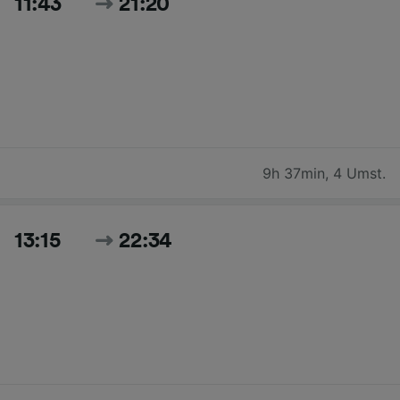
11:43
21:20
9h 37min
,
4 Umst.
13:15
22:34