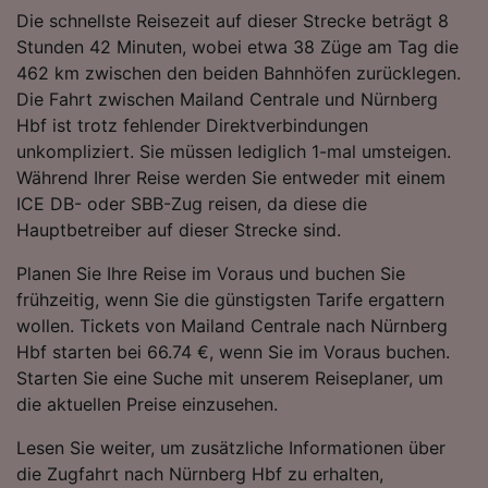
Folgendes bereitzustellen:
Die schnellste Reisezeit auf dieser Strecke beträgt 8
Verwendung genauer Standortdaten.
Stunden 42 Minuten, wobei etwa 38 Züge am Tag die
Endgeräteeigenschaften zur Identifikation
462 km zwischen den beiden Bahnhöfen zurücklegen.
aktiv abfragen. Speichern von oder Zugriff auf
Die Fahrt zwischen Mailand Centrale und Nürnberg
Informationen auf einem Endgerät.
Hbf ist trotz fehlender Direktverbindungen
Personalisierte Werbung und Inhalte, Messung
unkompliziert. Sie müssen lediglich 1-mal umsteigen.
von Werbeleistung und der Performance von
Inhalten, Zielgruppenforschung sowie
Während Ihrer Reise werden Sie entweder mit einem
Entwicklung und Verbesserung von
ICE DB- oder SBB-Zug reisen, da diese die
Angeboten.
Hauptbetreiber auf dieser Strecke sind.
Liste der Partner (Lieferanten)
Planen Sie Ihre Reise im Voraus und buchen Sie
frühzeitig, wenn Sie die günstigsten Tarife ergattern
wollen. Tickets von Mailand Centrale nach Nürnberg
Hbf starten bei 66.74 €, wenn Sie im Voraus buchen.
Starten Sie eine Suche mit unserem Reiseplaner, um
die aktuellen Preise einzusehen.
Lesen Sie weiter, um zusätzliche Informationen über
die Zugfahrt nach Nürnberg Hbf zu erhalten,