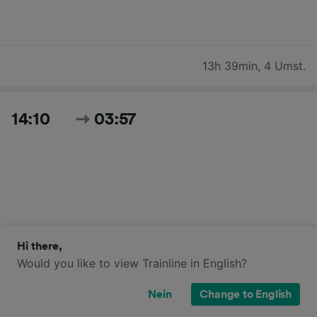
13h 39min
,
4 Umst.
14:10
03:57
Hi there,
13h 47min
,
8 Umst.
Would you like to view Trainline in English?
Nein
Change to English
14:10
04:35