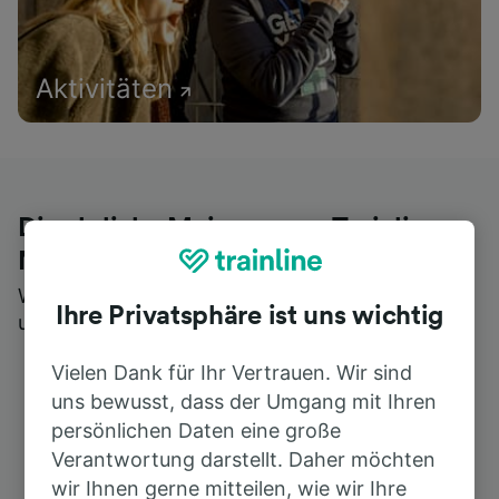
Aktivitäten
Die ehrliche Meinung von Trainline-
Nutzern
Wer könnte Ihnen besseres Feedback geben als
Ihre Privatsphäre ist uns wichtig
unsere Kunden selbst?
Vielen Dank für Ihr Vertrauen. Wir sind
uns bewusst, dass der Umgang mit Ihren
persönlichen Daten eine große
Verantwortung darstellt. Daher möchten
wir Ihnen gerne mitteilen, wie wir Ihre