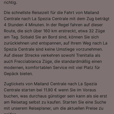
richtig.
Folgendes bereitzustellen:
Verwendung genauer Standortdaten.
Die schnellste Reisezeit für die Fahrt von Mailand
Endgeräteeigenschaften zur Identifikation
Centrale nach La Spezia Centrale mit dem Zug beträgt
aktiv abfragen. Speichern von oder Zugriff auf
4 Stunden 4 Minuten. In der Regel fahren auf dieser
Informationen auf einem Endgerät.
Personalisierte Werbung und Inhalte, Messung
Route, die sich über 160 km erstreckt, etwa 32 Züge
von Werbeleistung und der Performance von
am Tag. Sobald Sie an Bord sind, können Sie sich
Inhalten, Zielgruppenforschung sowie
zurücklehnen und entspannen, auf Ihrem Weg nach La
Entwicklung und Verbesserung von
Spezia Centrale sind keine Umstiege vorzunehmen.
Angeboten.
Auf dieser Strecke verkehren sowohl Trenitalia als
Liste der Partner (Lieferanten)
auch Frecciabianca Züge, die standardmäßig einen
modernen, komfortablen Service mit viel Platz für
Gepäck bieten.
Zugtickets von Mailand Centrale nach La Spezia
Centrale starten bei 11.90 € wenn Sie im Voraus
buchen, was durchaus günstiger sein kann als sie erst
am Reisetag selbst zu kaufen. Starten Sie eine Suche
mit unserem Reiseplaner, um die aktuellen Preise zu