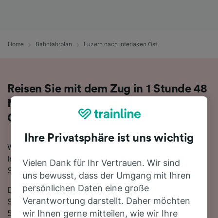
Home
Bahnfahrplan
Luzern nach Interlaken Ost
Reisen Sie mit dem Zug in 1 Stunde 48
Minuten von Luzern nach Interlaken
Ost
Ihre Privatsphäre ist uns wichtig
Wenn Sie mehr über die Reise von Luzern nach
Interlaken Ost mit dem Zug erfahren möchten, suchen
Vielen Dank für Ihr Vertrauen. Wir sind
Sie nicht länger!
uns bewusst, dass der Umgang mit Ihren
persönlichen Daten eine große
Die schnellste Reisezeit auf dieser Strecke beträgt 1
Verantwortung darstellt. Daher möchten
Stunde 48 Minuten, wobei etwa 22 Züge am Tag die
52 km zwischen den beiden Bahnhöfen zurücklegen.
wir Ihnen gerne mitteilen, wie wir Ihre