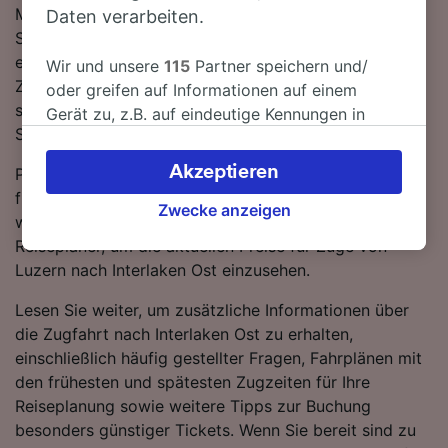
Mit den verfügbaren direkten Verbindungen können
Daten verarbeiten.
Sie es sich im Zug so richtig bequem machen und sich
einfach zurücklehnen. Lassen Sie sich von einem SBB-
Wir und unsere
115
Partner speichern und/
Zug von Luzern nach Interlaken Ost bringen - mit den
oder greifen auf Informationen auf einem
schnellsten Verbindungen erreichen Sie Ihr Ziel in nur 1
Gerät zu, z.B. auf eindeutige Kennungen in
Stunde 48 Minuten.
Cookies, um personenbezogene Daten zu
verarbeiten. Sie können Ihre Präferenzen
Akzeptieren
Planen Sie Ihre Reise im Voraus und buchen Sie
akzeptieren oder verwalten, einschließlich
frühzeitig, wenn Sie die günstigsten Tarife ergattern
Ihres Widerspruchsrechts bei berechtigtem
Zwecke anzeigen
wollen. Starten Sie einfach eine Suche mit unserem
Interesse. Klicken Sie dazu bitte unten oder
Reiseplaner, um die aktuellen Preise für Züge von
besuchen Sie jederzeit die Seite der
Luzern nach Interlaken Ost einzusehen.
Datenschutzrichtlinie. Diese Präferenzen
werden unseren Partnern signalisiert und
Lesen Sie weiter, um zusätzliche Informationen über
haben keinen Einfluss auf Surfdaten. Ihre
die Zugfahrt nach Interlaken Ost zu erhalten,
Daten werden nicht für Tracking-Zwecke
einschließlich häufig gestellter Fragen, Fahrplänen mit
verwendet, wenn Sie uns gebeten haben, Ihr
den frühesten und spätesten Zugzeiten für Ihre
Surfverhalten nicht zu verfolgen.
Reiseplanung sowie weitere Tipps zur Buchung
besonders günstiger Tickets. Wenn Sie bereit sind zu
Wir und unsere Partner verarbeiten Daten, um