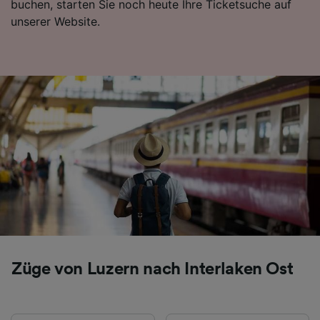
buchen, starten Sie noch heute Ihre Ticketsuche auf
Folgendes bereitzustellen:
unserer Website.
Verwendung genauer Standortdaten.
Endgeräteeigenschaften zur Identifikation
aktiv abfragen. Speichern von oder Zugriff auf
Informationen auf einem Endgerät.
Personalisierte Werbung und Inhalte, Messung
von Werbeleistung und der Performance von
Inhalten, Zielgruppenforschung sowie
Entwicklung und Verbesserung von
Angeboten.
Liste der Partner (Lieferanten)
Züge von Luzern nach Interlaken Ost