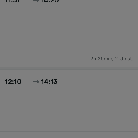
11:51
14:20
2h 29min
,
2 Umst.
12:10
14:13