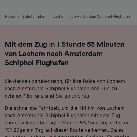
Folgendes bereitzustellen:
Verwendung genauer Standortdaten.
Home
Bahnfahrplan
Lochem nach Amsterdam Schiphol Flughafen
Endgeräteeigenschaften zur Identifikation
aktiv abfragen. Speichern von oder Zugriff auf
Informationen auf einem Endgerät.
Personalisierte Werbung und Inhalte, Messung
von Werbeleistung und der Performance von
Mit dem Zug in 1 Stunde 53 Minuten
Inhalten, Zielgruppenforschung sowie
von Lochem nach Amsterdam
Entwicklung und Verbesserung von
Angeboten.
Schiphol Flughafen
Liste der Partner (Lieferanten)
Sie denken darüber nach, für Ihre Reise von Lochem
nach Amsterdam Schiphol Flughafen den Zug zu
nehmen? Bei uns sind Sie goldrichtig!
Die schnellste Fahrtzeit, um die 114 km von Lochem
nach Amsterdam Schiphol Flughafen mit dem Zug
zurückzulegen beträgt 1 Stunde 53 Minuten, wobei ca.
101 Züge am Tag auf dieser Route verkehren. Da es