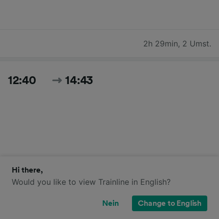
2h 29min
,
2 Umst.
12:40
14:43
Hi there,
2h 3min
,
3 Umst.
Would you like to view Trainline in English?
Nein
Change to English
12:40
14:57