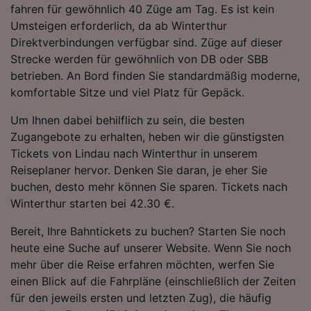
fahren für gewöhnlich 40 Züge am Tag. Es ist kein
Folgendes bereitzustellen:
Umsteigen erforderlich, da ab Winterthur
Verwendung genauer Standortdaten.
Endgeräteeigenschaften zur Identifikation
Direktverbindungen verfügbar sind. Züge auf dieser
aktiv abfragen. Speichern von oder Zugriff auf
Strecke werden für gewöhnlich von DB oder SBB
Informationen auf einem Endgerät.
betrieben. An Bord finden Sie standardmäßig moderne,
Personalisierte Werbung und Inhalte, Messung
komfortable Sitze und viel Platz für Gepäck.
von Werbeleistung und der Performance von
Inhalten, Zielgruppenforschung sowie
Um Ihnen dabei behilflich zu sein, die besten
Entwicklung und Verbesserung von
Zugangebote zu erhalten, heben wir die günstigsten
Angeboten.
Tickets von Lindau nach Winterthur in unserem
Liste der Partner (Lieferanten)
Reiseplaner hervor. Denken Sie daran, je eher Sie
buchen, desto mehr können Sie sparen. Tickets nach
Winterthur starten bei 42.30 €.
Bereit, Ihre Bahntickets zu buchen? Starten Sie noch
heute eine Suche auf unserer Website. Wenn Sie noch
mehr über die Reise erfahren möchten, werfen Sie
einen Blick auf die Fahrpläne (einschließlich der Zeiten
für den jeweils ersten und letzten Zug), die häufig