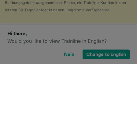
Buchungsgebühr ausgenommen. Preise, die Trainline-Kunden in den
letzten 30 Tagen entdeckt haben. Begrenzte Verfügbarkeit.
Hi there,
Welche Ticketoptionen habe ich für
Would you like to view Trainline in English?
diese Reise?
Nein
Change to English
Wenn es Ihnen wie uns geht, haben Sie vermutlich die
Vielzahl von
Ticketarten
entdeckt, die es in
Großbritannien gibt und sich gefragt, warum dies so
viele sind. Als Hilfe haben wir einen praktischen
Leitfaden für die Hauptticketarten Großbritanniens
zusammengestellt.