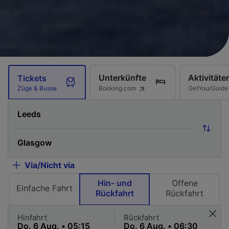
Unterkünfte
Aktivitäte
Tickets
Booking.com
GetYourGuide
Züge & Busse
Via/Nicht via
Hin- und
Offene
Einfache Fahrt
Rückfahrt
Rückfahrt
Hinfahrt
Rückfahrt