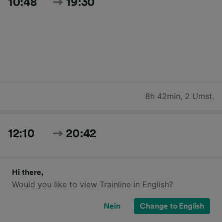
10:48
19:30
8h 42min
,
2 Umst.
12:10
20:42
Hi there,
Would you like to view Trainline in English?
Nein
Change to English