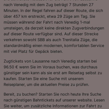
Folgendes bereitzustellen:
nach Venedig mit dem Zug beträgt 7 Stunden 27
Verwendung genauer Standortdaten.
Minuten. In der Regel fahren auf dieser Route, die sich
Endgeräteeigenschaften zur Identifikation
über 457 km erstreckt, etwa 29 Züge am Tag. Sie
aktiv abfragen. Speichern von oder Zugriff auf
müssen während der Fahrt nach Venedig 1-mal
Informationen auf einem Endgerät.
umsteigen, da derzeit keine direkten Zugverbindungen
Personalisierte Werbung und Inhalte, Messung
auf dieser Route verfügbar sind. Auf dieser Strecke
von Werbeleistung und der Performance von
Inhalten, Zielgruppenforschung sowie
verkehren sowohl SBB als auch Trenitalia Züge, die
Entwicklung und Verbesserung von
standardmäßig einen modernen, komfortablen Service
Angeboten.
mit viel Platz für Gepäck bieten.
Liste der Partner (Lieferanten)
Zugtickets von Lausanne nach Venedig starten bei
96.50 € wenn Sie im Voraus buchen, was durchaus
günstiger sein kann als sie erst am Reisetag selbst zu
kaufen. Starten Sie eine Suche mit unserem
Reiseplaner, um die aktuellen Preise zu prüfen.
Bereit, zu buchen? Starten Sie noch heute Ihre Suche
nach günstigen Bahntickets auf unserer website. Lesen
Sie weiter, um zusätzliche Informationen zur Fahrt zu