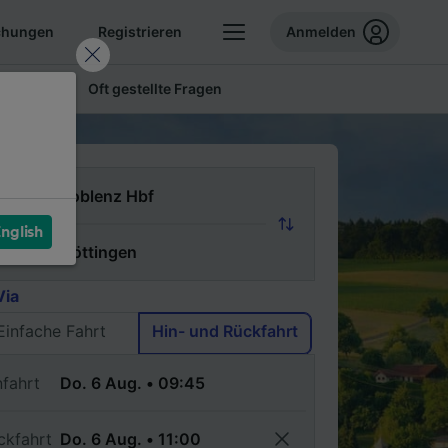
chungen
Registrieren
Anmelden
 Tickets
Oft gestellte Fragen
n
nglish
ch
Via
Einfache Fahrt
Hin- und Rückfahrt
nfahrt
ckfahrt