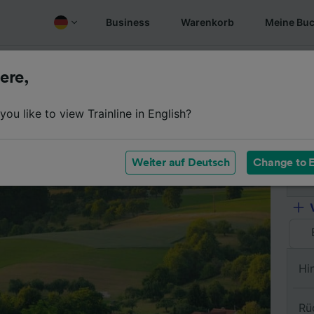
Business
Warenkorb
Meine Bu
Fahrplan
Wagenklassen
Services an Bord
Günstige
ere,
ou like to view Trainline in English?
Vo
Weiter auf Deutsch
Change to E
Na
Hi
Rü