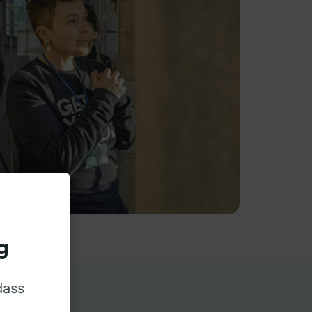
g
dass
rn