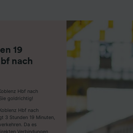
r Partner (Lieferanten)
en 19
bf nach
 Koblenz Hbf nach
ie goldrichtig!
 Koblenz Hbf nach
t 3 Stunden 19 Minuten,
verkehren. Da es
direkten Verbindungen