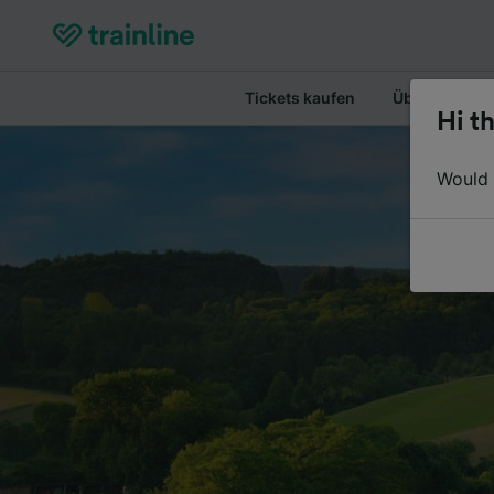
Tickets kaufen
Überblick
Hi th
Would y