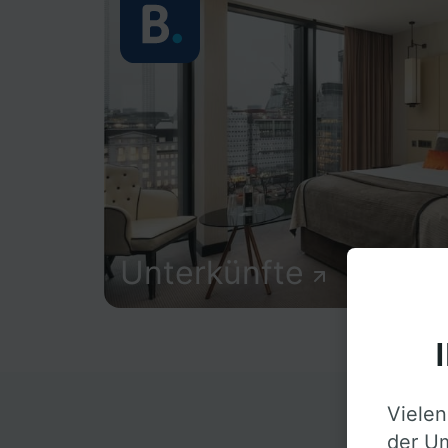
Unterkünfte
Vielen
D
der Um