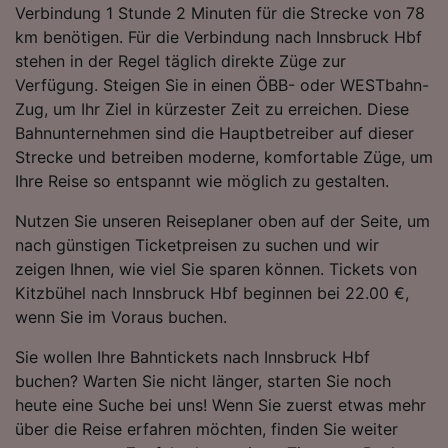
Verbindung 1 Stunde 2 Minuten für die Strecke von 78
Folgendes bereitzustellen:
km benötigen. Für die Verbindung nach Innsbruck Hbf
Verwendung genauer Standortdaten.
Endgeräteeigenschaften zur Identifikation
stehen in der Regel täglich direkte Züge zur
aktiv abfragen. Speichern von oder Zugriff auf
Verfügung. Steigen Sie in einen ÖBB- oder WESTbahn-
Informationen auf einem Endgerät.
Zug, um Ihr Ziel in kürzester Zeit zu erreichen. Diese
Personalisierte Werbung und Inhalte, Messung
Bahnunternehmen sind die Hauptbetreiber auf dieser
von Werbeleistung und der Performance von
Strecke und betreiben moderne, komfortable Züge, um
Inhalten, Zielgruppenforschung sowie
Entwicklung und Verbesserung von
Ihre Reise so entspannt wie möglich zu gestalten.
Angeboten.
Nutzen Sie unseren Reiseplaner oben auf der Seite, um
Liste der Partner (Lieferanten)
nach günstigen Ticketpreisen zu suchen und wir
zeigen Ihnen, wie viel Sie sparen können. Tickets von
Kitzbühel nach Innsbruck Hbf beginnen bei 22.00 €,
wenn Sie im Voraus buchen.
Sie wollen Ihre Bahntickets nach Innsbruck Hbf
buchen? Warten Sie nicht länger, starten Sie noch
heute eine Suche bei uns! Wenn Sie zuerst etwas mehr
über die Reise erfahren möchten, finden Sie weiter