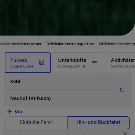
ebspartner
Offizieller Vertriebspartner
Offizieller Vertriebspartner
Offiz
Unterkünfte
Aktivitäte
Tickets
Booking.com
GetYourGuide
Züge & Busse
Via
Einfache Fahrt
Hin- und Rückfahrt