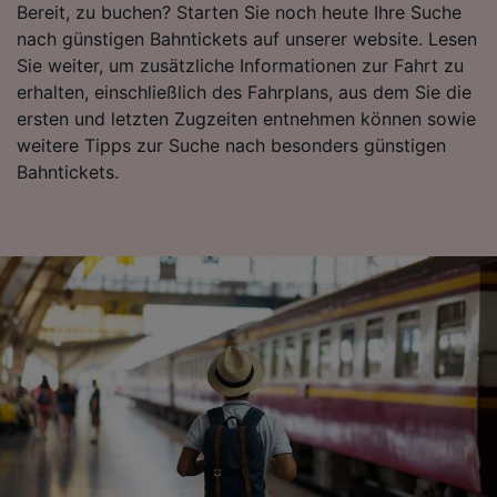
Bereit, zu buchen? Starten Sie noch heute Ihre Suche
Wir und unsere Partner verarbeiten Daten, um
nach günstigen Bahntickets auf unserer website. Lesen
Folgendes bereitzustellen:
Sie weiter, um zusätzliche Informationen zur Fahrt zu
Verwendung genauer Standortdaten.
Endgeräteeigenschaften zur Identifikation
erhalten, einschließlich des Fahrplans, aus dem Sie die
aktiv abfragen. Speichern von oder Zugriff auf
ersten und letzten Zugzeiten entnehmen können sowie
Informationen auf einem Endgerät.
weitere Tipps zur Suche nach besonders günstigen
Personalisierte Werbung und Inhalte, Messung
Bahntickets.
von Werbeleistung und der Performance von
Inhalten, Zielgruppenforschung sowie
Entwicklung und Verbesserung von
Angeboten.
Liste der Partner (Lieferanten)