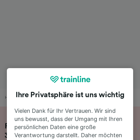
Ihre Privatsphäre ist uns wichtig
Home
Bahnfahrplan
Kehl nach Neuhof (Kr Fulda)
Vielen Dank für Ihr Vertrauen. Wir sind
uns bewusst, dass der Umgang mit Ihren
Fahren Sie mit dem Zug in 3 Stunden
persönlichen Daten eine große
Verantwortung darstellt. Daher möchten
33 Minuten von Kehl nach Neuhof (Kr