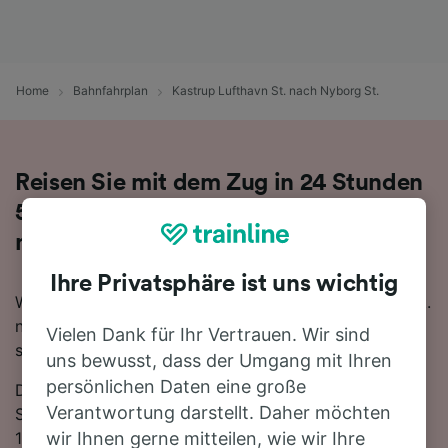
Home
Bahnfahrplan
Kastrup Lufthavn St. nach Nyborg St.
Reisen Sie mit dem Zug in 24 Stunden
5 Minuten von Kastrup Lufthavn St.
nach Nyborg St.
Ihre Privatsphäre ist uns wichtig
Wenn Sie mehr über die Reise von Kastrup Lufthavn St.
nach Nyborg St. mit dem Zug erfahren möchten,
Vielen Dank für Ihr Vertrauen. Wir sind
suchen Sie nicht länger!
uns bewusst, dass der Umgang mit Ihren
persönlichen Daten eine große
Die schnellste Reisezeit auf dieser Strecke beträgt 24
Verantwortung darstellt. Daher möchten
Stunden 5 Minuten, wobei etwa 10 Züge am Tag die
122 km zwischen den beiden Bahnhöfen zurücklegen.
wir Ihnen gerne mitteilen, wie wir Ihre