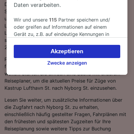
Die Fahrt zwischen Kastrup Lufthavn St. und Nyborg
Daten verarbeiten.
St. ist trotz fehlender Direktverbindungen
unkompliziert. Sie müssen lediglich 4 umsteigen.
Wir und unsere
115
Partner speichern und/
Lassen Sie sich von einem DSB-Zug von Kastrup
oder greifen auf Informationen auf einem
Lufthavn St. nach Nyborg St. bringen - mit den
Gerät zu, z.B. auf eindeutige Kennungen in
schnellsten Verbindungen erreichen Sie Ihr Ziel in nur
Cookies, um personenbezogene Daten zu
24 Stunden 5 Minuten.
verarbeiten. Sie können Ihre Präferenzen
Akzeptieren
akzeptieren oder verwalten, einschließlich
Planen Sie Ihre Reise im Voraus und buchen Sie
Ihres Widerspruchsrechts bei berechtigtem
Zwecke anzeigen
frühzeitig, wenn Sie die günstigsten Tarife ergattern
Interesse. Klicken Sie dazu bitte unten oder
wollen. Starten Sie einfach eine Suche mit unserem
besuchen Sie jederzeit die Seite der
Reiseplaner, um die aktuellen Preise für Züge von
Datenschutzrichtlinie. Diese Präferenzen
Kastrup Lufthavn St. nach Nyborg St. einzusehen.
werden unseren Partnern signalisiert und
haben keinen Einfluss auf Surfdaten. Ihre
Lesen Sie weiter, um zusätzliche Informationen über
Daten werden nicht für Tracking-Zwecke
die Zugfahrt nach Nyborg St. zu erhalten,
verwendet, wenn Sie uns gebeten haben, Ihr
einschließlich häufig gestellter Fragen, Fahrplänen mit
Surfverhalten nicht zu verfolgen.
den frühesten und spätesten Zugzeiten für Ihre
Reiseplanung sowie weitere Tipps zur Buchung
Wir und unsere Partner verarbeiten Daten, um