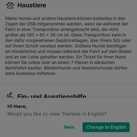
Haustiere
Kleine Hunde und andere Haustiere können kostenlos in den
Zügen der DSB mitgenommen werden, wenn sie während der
Fahrt in einer Transportbox untergebracht sind, die nicht
größer als 100 x 60 x 30 cm ist. Diese Transportbox kann in
den dafür vorgesehenen Gepäckablagen, über Ihrem Sitz oder
auf Ihrem Schoß verstaut werden. Größere Hunde benötigen
ein Kinderticket und müssen während der Fahrt auf dem Boden
und an der Leine gehalten werden. Ein Ticket für Ihren Hund
können Sie online oder an einem 7-Eleven in dänischen
Bahnhöfen kaufen. Blindenhunde und Assistenzhunde dürfen
stets kostenlos mitfahren.
Ein- und Ausstiegshilfe
Hi there,
Sie können auf der DSB-Website oder telefonisch beim DSB-
Would you like to view Trainline in English?
Kundendienst Unterstützung bei Ihrer Reise beantragen. Diese
Anfrage sollte jedoch mindestens 12 Stunden vor Abfahrt Ihres
Zuges erfolgen. Einige Züge haben einen stufenlosen Zugang,
Nein
Change to English
andere verfügen über Rampen für Rollstuhlfahrer. Wenn Sie