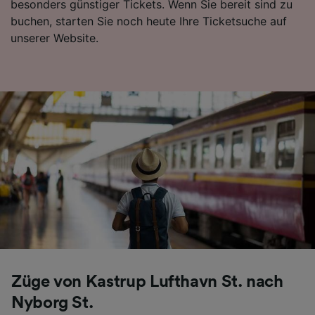
besonders günstiger Tickets. Wenn Sie bereit sind zu
Folgendes bereitzustellen:
buchen, starten Sie noch heute Ihre Ticketsuche auf
Verwendung genauer Standortdaten.
unserer Website.
Endgeräteeigenschaften zur Identifikation
aktiv abfragen. Speichern von oder Zugriff auf
Informationen auf einem Endgerät.
Personalisierte Werbung und Inhalte, Messung
von Werbeleistung und der Performance von
Inhalten, Zielgruppenforschung sowie
Entwicklung und Verbesserung von
Angeboten.
Liste der Partner (Lieferanten)
Züge von Kastrup Lufthavn St. nach
Nyborg St.