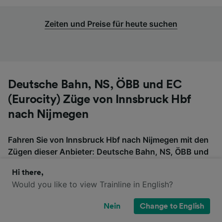
Zeiten und Preise für heute suchen
Deutsche Bahn, NS, ÖBB und EC
(Eurocity) Züge von Innsbruck Hbf
nach Nijmegen
Fahren Sie von Innsbruck Hbf nach Nijmegen mit den
Zügen dieser Anbieter: Deutsche Bahn, NS, ÖBB und
EC (Eurocity). Bitte beachten Sie, dass diese Züge
Hi there,
möglicherweise nicht direkt von Innsbruck Hbf nach
Would you like to view Trainline in English?
Nijmegen fahren, also überprüfen Sie, ob Sie auf der
Fahrt umsteigen müssen, wenn Sie nach Tickets
Nein
Change to English
suchen.