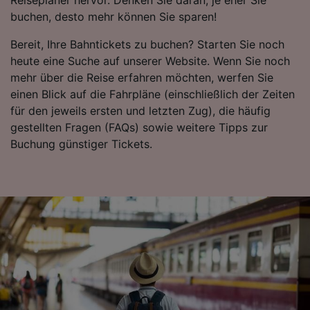
Folgendes bereitzustellen:
buchen, desto mehr können Sie sparen!
Verwendung genauer Standortdaten.
Endgeräteeigenschaften zur Identifikation
Bereit, Ihre Bahntickets zu buchen? Starten Sie noch
aktiv abfragen. Speichern von oder Zugriff auf
heute eine Suche auf unserer Website. Wenn Sie noch
Informationen auf einem Endgerät.
mehr über die Reise erfahren möchten, werfen Sie
Personalisierte Werbung und Inhalte, Messung
einen Blick auf die Fahrpläne (einschließlich der Zeiten
von Werbeleistung und der Performance von
für den jeweils ersten und letzten Zug), die häufig
Inhalten, Zielgruppenforschung sowie
Entwicklung und Verbesserung von
gestellten Fragen (FAQs) sowie weitere Tipps zur
Angeboten.
Buchung günstiger Tickets.
Liste der Partner (Lieferanten)