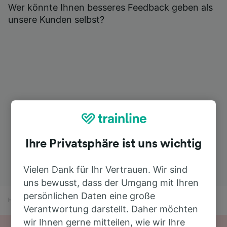
Wer könnte Ihnen besseres Feedback geben als
unsere Kunden selbst?
Ihre Privatsphäre ist uns wichtig
Vielen Dank für Ihr Vertrauen. Wir sind
uns bewusst, dass der Umgang mit Ihren
persönlichen Daten eine große
Home
Bahnfahrplan
Innsbruck Hbf nach Nijmegen
Verantwortung darstellt. Daher möchten
wir Ihnen gerne mitteilen, wie wir Ihre