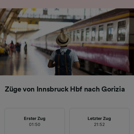
Folgendes bereitzustellen:
Verwendung genauer Standortdaten.
Endgeräteeigenschaften zur Identifikation
aktiv abfragen. Speichern von oder Zugriff auf
Informationen auf einem Endgerät.
Personalisierte Werbung und Inhalte, Messung
von Werbeleistung und der Performance von
Inhalten, Zielgruppenforschung sowie
Entwicklung und Verbesserung von
Angeboten.
Liste der Partner (Lieferanten)
Züge von Innsbruck Hbf nach Gorizia
Erster Zug
Letzter Zug
01:50
21:52