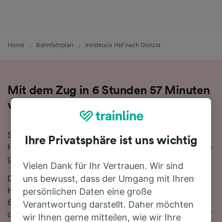
Home
Bahnfahrplan
Innsbruck Hbf nach Gorizia
Mit dem Zug in 6 Stunden 57 Minuten
von Innsbruck Hbf nach Gorizia
Sie denken darüber nach, für Ihre Reise von Innsbruck
Ihre Privatsphäre ist uns wichtig
Hbf nach Gorizia den Zug zu nehmen? Bei uns sind Sie
goldrichtig!
Vielen Dank für Ihr Vertrauen. Wir sind
Die schnellste Fahrtzeit, um die 224 km von Innsbruck
uns bewusst, dass der Umgang mit Ihren
Hbf nach Gorizia mit dem Zug zurückzulegen beträgt
persönlichen Daten eine große
6 Stunden 57 Minuten, wobei ca. 20 Züge am Tag auf
Verantwortung darstellt. Daher möchten
dieser Route verkehren. Da es zwischen Innsbruck Hbf
wir Ihnen gerne mitteilen, wie wir Ihre