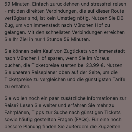
59 Minuten. Einfach zurücklehnen und stressfrei reisen
Folgendes bereitzustellen:
- mit den direkten Verbindungen, die auf dieser Route
Verwendung genauer Standortdaten.
Endgeräteeigenschaften zur Identifikation
verfügbar sind, ist kein Umstieg nötig. Nutzen Sie DB-
aktiv abfragen. Speichern von oder Zugriff auf
Zug, um von Immenstadt nach München Hbf zu
Informationen auf einem Endgerät.
gelangen. Mit den schnellsten Verbindungen erreichen
Personalisierte Werbung und Inhalte, Messung
Sie Ihr Ziel in nur 1 Stunde 59 Minuten.
von Werbeleistung und der Performance von
Inhalten, Zielgruppenforschung sowie
Sie können beim Kauf von Zugtickets von Immenstadt
Entwicklung und Verbesserung von
nach München Hbf sparen, wenn Sie im Voraus
Angeboten.
buchen, die Ticketpreise starten bei 23.99 €. Nutzen
Liste der Partner (Lieferanten)
Sie unseren Reiseplaner oben auf der Seite, um die
Ticketpreise zu vergleichen und die günstigsten Tarife
zu erhalten.
Sie wollen noch ein paar zusätzliche Informationen zur
Reise? Lesen Sie weiter und erfahren Sie mehr zu
Fahrplänen, Tipps zur Suche nach günstigen Tickets
sowie häufig gestellten Fragen (FAQs). Für eine noch
bessere Planung finden Sie außerdem die Zugzeiten