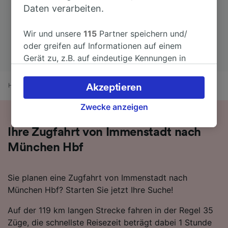
Daten verarbeiten.
Wir und unsere
115
Partner speichern und/
oder greifen auf Informationen auf einem
Gerät zu, z.B. auf eindeutige Kennungen in
Cookies, um personenbezogene Daten zu
verarbeiten. Sie können Ihre Präferenzen
Home
Bahnfahrplan
Immenstadt nach München Hbf
Akzeptieren
akzeptieren oder verwalten, einschließlich
Ihres Widerspruchsrechts bei berechtigtem
Zwecke anzeigen
Interesse. Klicken Sie dazu bitte unten oder
Ihre Zugfahrt von Immenstadt nach
besuchen Sie jederzeit die Seite der
Datenschutzrichtlinie. Diese Präferenzen
München Hbf
werden unseren Partnern signalisiert und
haben keinen Einfluss auf Surfdaten. Ihre
Sie planen eine Zugfahrt von Immenstadt nach
Daten werden nicht für Tracking-Zwecke
München Hbf? Starten Sie jetzt Ihre Suche!
verwendet, wenn Sie uns gebeten haben, Ihr
Surfverhalten nicht zu verfolgen.
Auf der 119 km langen Strecke fahren in der Regel 35
Züge, die schnellste Reisezeit beträgt dabei 1 Stunde
Wir und unsere Partner verarbeiten Daten, um