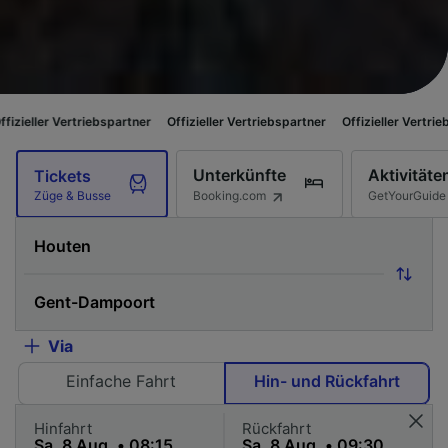
riebspartner
Offizieller Vertriebspartner
Offizieller Vertriebspartner
Off
Unterkünfte
Aktivitäte
Tickets
Booking.com
GetYourGuide
Züge & Busse
Via
Einfache Fahrt
Hin- und Rückfahrt
Hinfahrt
Rückfahrt