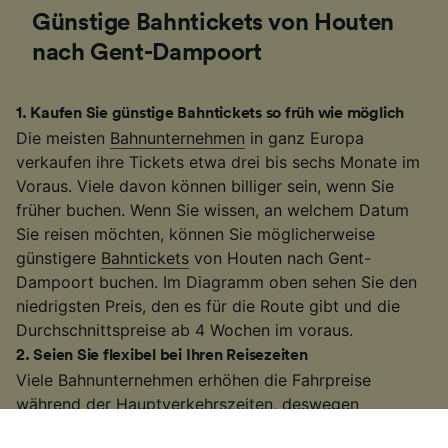
Günstige Bahntickets von Houten
nach Gent-Dampoort
1
.
Kaufen Sie günstige Bahntickets so früh wie möglich
Die meisten
Bahnunternehmen
in ganz Europa
verkaufen ihre Tickets etwa drei bis sechs Monate im
Voraus. Viele davon können billiger sein, wenn Sie
früher buchen. Wenn Sie wissen, an welchem Datum
Sie reisen möchten, können Sie möglicherweise
günstigere
Bahntickets
von Houten nach Gent-
Dampoort buchen. Im Diagramm oben sehen Sie den
niedrigsten Preis, den es für die Route gibt und die
Durchschnittspreise ab 4 Wochen im voraus.
2
.
Seien Sie flexibel bei Ihren Reisezeiten
Viele Bahnunternehmen erhöhen die Fahrpreise
während der Hauptverkehrszeiten, deswegen
versuchen Sie außerhalb dieser Zeiten zu reisen. Auf