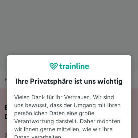
Home
Bahnfahrplan
Houten nach Gent-Dampoort
Ihre Privatsphäre ist uns wichtig
Vielen Dank für Ihr Vertrauen. Wir sind
uns bewusst, dass der Umgang mit Ihren
Bequem von Houten nach Gent-
persönlichen Daten eine große
Dampoort - nehmen Sie den Zug!
Verantwortung darstellt. Daher möchten
wir Ihnen gerne mitteilen, wie wir Ihre
Sie wollen mit dem Zug von Houten nach Gent-
Daten verarbeiten.