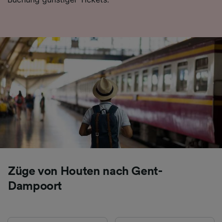
Verwendung genauer Standortdaten.
Endgeräteeigenschaften zur Identifikation
aktiv abfragen. Speichern von oder Zugriff auf
Informationen auf einem Endgerät.
Personalisierte Werbung und Inhalte, Messung
von Werbeleistung und der Performance von
Inhalten, Zielgruppenforschung sowie
Entwicklung und Verbesserung von
Angeboten.
Liste der Partner (Lieferanten)
Züge von Houten nach Gent-
Dampoort