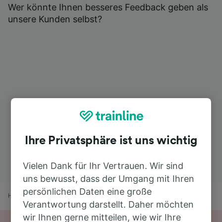
Wer könnte Ihnen besseres Feedback geben als
unsere Kunden selbst?
Ihre Privatsphäre ist uns wichtig
Vielen Dank für Ihr Vertrauen. Wir sind
uns bewusst, dass der Umgang mit Ihren
persönlichen Daten eine große
Home
Bahnfahrplan
Hoofddorp nach Boom
Verantwortung darstellt. Daher möchten
wir Ihnen gerne mitteilen, wie wir Ihre