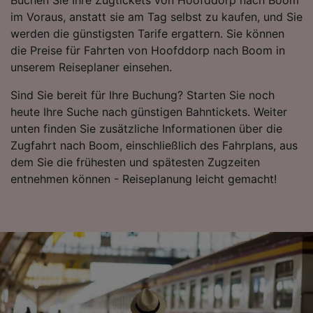
Folgendes bereitzustellen:
im Voraus, anstatt sie am Tag selbst zu kaufen, und Sie
Verwendung genauer Standortdaten.
werden die günstigsten Tarife ergattern. Sie können
Endgeräteeigenschaften zur Identifikation
die Preise für Fahrten von Hoofddorp nach Boom in
aktiv abfragen. Speichern von oder Zugriff auf
unserem Reiseplaner einsehen.
Informationen auf einem Endgerät.
Personalisierte Werbung und Inhalte, Messung
Sind Sie bereit für Ihre Buchung? Starten Sie noch
von Werbeleistung und der Performance von
heute Ihre Suche nach günstigen Bahntickets. Weiter
Inhalten, Zielgruppenforschung sowie
Entwicklung und Verbesserung von
unten finden Sie zusätzliche Informationen über die
Angeboten.
Zugfahrt nach Boom, einschließlich des Fahrplans, aus
dem Sie die frühesten und spätesten Zugzeiten
Liste der Partner (Lieferanten)
entnehmen können - Reiseplanung leicht gemacht!