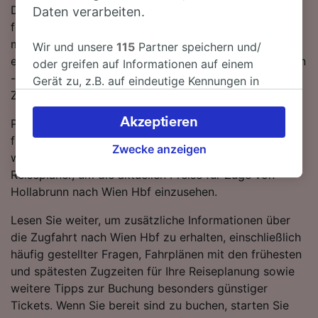
Die Fahrt zwischen Hollabrunn und Wien Hbf ist trotz
Daten verarbeiten.
fehlender Direktverbindungen unkompliziert. Sie
müssen lediglich 1-mal umsteigen. Lassen Sie sich von
Wir und unsere
115
Partner speichern und/
einem ÖBB-Zug von Hollabrunn nach Wien Hbf bringen
oder greifen auf Informationen auf einem
- mit den schnellsten Verbindungen erreichen Sie Ihr
Gerät zu, z.B. auf eindeutige Kennungen in
Ziel in nur 1 Stunde 16 Minuten.
Cookies, um personenbezogene Daten zu
verarbeiten. Sie können Ihre Präferenzen
Akzeptieren
Planen Sie Ihre Reise im Voraus und buchen Sie
akzeptieren oder verwalten, einschließlich
frühzeitig, wenn Sie die günstigsten Tarife ergattern
Ihres Widerspruchsrechts bei berechtigtem
Zwecke anzeigen
wollen. Starten Sie einfach eine Suche mit unserem
Interesse. Klicken Sie dazu bitte unten oder
Reiseplaner, um die aktuellen Preise für Züge von
besuchen Sie jederzeit die Seite der
Hollabrunn nach Wien Hbf einzusehen.
Datenschutzrichtlinie. Diese Präferenzen
werden unseren Partnern signalisiert und
Lesen Sie weiter, um zusätzliche Informationen über
haben keinen Einfluss auf Surfdaten. Ihre
die Zugfahrt nach Wien Hbf zu erhalten, einschließlich
Daten werden nicht für Tracking-Zwecke
häufig gestellter Fragen, Fahrplänen mit den frühesten
verwendet, wenn Sie uns gebeten haben, Ihr
und spätesten Zugzeiten für Ihre Reiseplanung sowie
Surfverhalten nicht zu verfolgen.
weitere Tipps zur Buchung besonders günstiger
Tickets. Wenn Sie bereit sind zu buchen, starten Sie
Wir und unsere Partner verarbeiten Daten, um