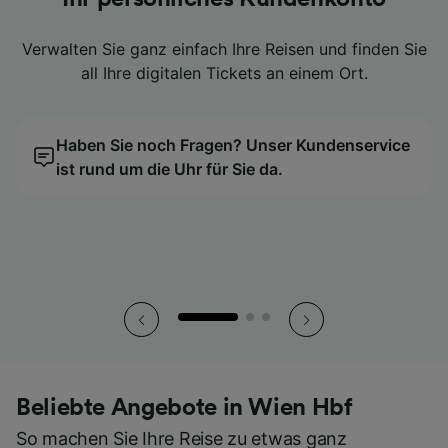
ist Geschichte
ist Geschichte
ist Geschichte
Verwalten Sie ganz einfach Ihre Reisen und finden Sie
Verwalten Sie ganz einfach Ihre Reisen und finden Sie
Verwalten Sie ganz einfach Ihre Reisen und finden Sie
Dann vergleichen Sie Ihre Tickets ganz einfach mit
Dann vergleichen Sie Ihre Tickets ganz einfach mit
Dann vergleichen Sie Ihre Tickets ganz einfach mit
all Ihre digitalen Tickets an einem Ort.
all Ihre digitalen Tickets an einem Ort.
all Ihre digitalen Tickets an einem Ort.
unserem Preiskalender.
unserem Preiskalender.
unserem Preiskalender.
Nutzen Sie stattdessen die praktischen digitalen
Nutzen Sie stattdessen die praktischen digitalen
Nutzen Sie stattdessen die praktischen digitalen
Tickets direkt in der App.
Tickets direkt in der App.
Tickets direkt in der App.
Haben Sie noch Fragen? Unser Kundenservice
Wir finden den günstigsten Reisetag für Sie!
Haben Sie noch Fragen? Unser Kundenservice
Wir finden den günstigsten Reisetag für Sie!
Haben Sie noch Fragen? Unser Kundenservice
Wir finden den günstigsten Reisetag für Sie!
ist rund um die Uhr für Sie da.
ist rund um die Uhr für Sie da.
ist rund um die Uhr für Sie da.
So haben Sie all Ihre Tickets stets griffbereit.
So haben Sie all Ihre Tickets stets griffbereit.
So haben Sie all Ihre Tickets stets griffbereit.
Beliebte Angebote in Wien Hbf
So machen Sie Ihre Reise zu etwas ganz