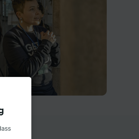
g
dass
rn