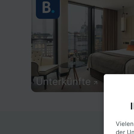
Unterkünfte
Vielen
D
der Um