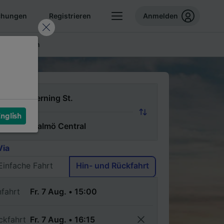
chungen
Registrieren
Anmelden
ellte Fragen
n
nglish
ch
Via
Einfache Fahrt
Hin- und Rückfahrt
nfahrt
ckfahrt