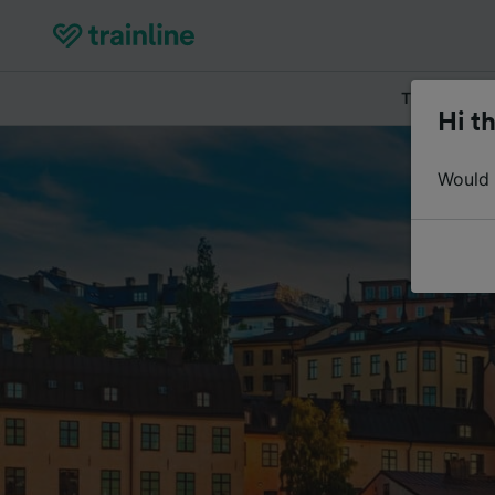
Tickets kau
Hi th
Would y