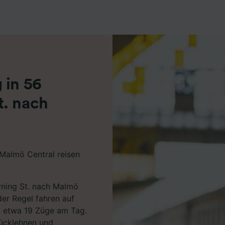
r Partner (Lieferanten)
 in 56
t. nach
Malmö Central reisen
erning St. nach Malmö
der Regel fahren auf
t, etwa 19 Züge am Tag.
rücklehnen und