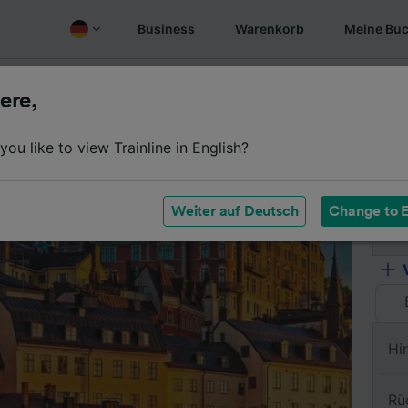
Business
Warenkorb
Meine Bu
fen
Überblick
Fahrplan
Günstige Tickets
Oft gest
ere,
ou like to view Trainline in English?
Vo
Weiter auf Deutsch
Change to E
Na
Hi
Rü