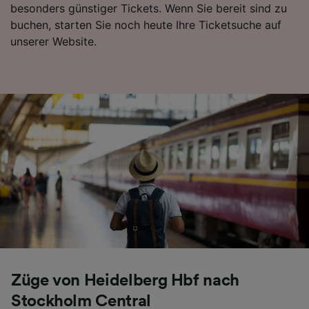
besonders günstiger Tickets. Wenn Sie bereit sind zu
Folgendes bereitzustellen:
buchen, starten Sie noch heute Ihre Ticketsuche auf
Verwendung genauer Standortdaten.
unserer Website.
Endgeräteeigenschaften zur Identifikation
aktiv abfragen. Speichern von oder Zugriff auf
Informationen auf einem Endgerät.
Personalisierte Werbung und Inhalte, Messung
von Werbeleistung und der Performance von
Inhalten, Zielgruppenforschung sowie
Entwicklung und Verbesserung von
Angeboten.
Liste der Partner (Lieferanten)
Züge von Heidelberg Hbf nach
Stockholm Central