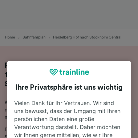
Home
Bahnfahrplan
Heidelberg Hbf nach Stockholm Central
Reisen Sie mit dem Zug in 16 Stunden
13 Minuten von Heidelberg Hbf nach
Stockholm Central
Ihre Privatsphäre ist uns wichtig
Wenn Sie mehr über die Reise von Heidelberg Hbf
Vielen Dank für Ihr Vertrauen. Wir sind
nach Stockholm Central mit dem Zug erfahren
uns bewusst, dass der Umgang mit Ihren
möchten, suchen Sie nicht länger!
persönlichen Daten eine große
Verantwortung darstellt. Daher möchten
Die schnellste Reisezeit auf dieser Strecke beträgt 16
wir Ihnen gerne mitteilen, wie wir Ihre
Stunden 13 Minuten, wobei etwa 9 Züge am Tag die