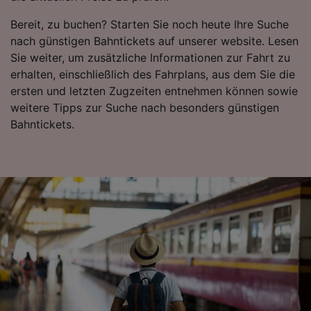
verwendet, wenn Sie uns gebeten haben, Ihr
Surfverhalten nicht zu verfolgen.
Bereit, zu buchen? Starten Sie noch heute Ihre Suche
nach günstigen Bahntickets auf unserer website. Lesen
Wir und unsere Partner verarbeiten Daten, um
Sie weiter, um zusätzliche Informationen zur Fahrt zu
Folgendes bereitzustellen:
erhalten, einschließlich des Fahrplans, aus dem Sie die
Verwendung genauer Standortdaten.
Endgeräteeigenschaften zur Identifikation
ersten und letzten Zugzeiten entnehmen können sowie
aktiv abfragen. Speichern von oder Zugriff auf
weitere Tipps zur Suche nach besonders günstigen
Informationen auf einem Endgerät.
Bahntickets.
Personalisierte Werbung und Inhalte, Messung
von Werbeleistung und der Performance von
Inhalten, Zielgruppenforschung sowie
Entwicklung und Verbesserung von
Angeboten.
Liste der Partner (Lieferanten)