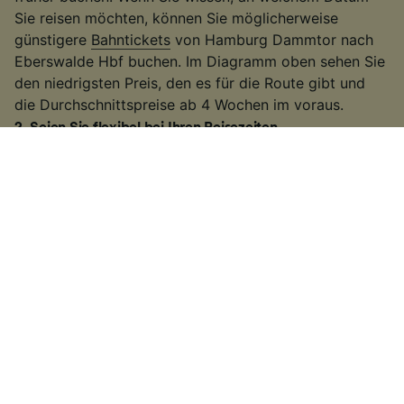
Sie reisen möchten, können Sie möglicherweise
günstigere
Bahntickets
von Hamburg Dammtor nach
Eberswalde Hbf buchen. Im Diagramm oben sehen Sie
den niedrigsten Preis, den es für die Route gibt und
die Durchschnittspreise ab 4 Wochen im voraus.
2
.
Seien Sie flexibel bei Ihren Reisezeiten
Viele Bahnunternehmen erhöhen die Fahrpreise
während der Hauptverkehrszeiten, deswegen
versuchen Sie außerhalb dieser Zeiten zu reisen. Auf
einigen der belebteren Routen können Sie auch einen
langsameren Zug nehmen. Es kann etwas länger
dauern als bei einigen
Hochgeschwindigkeitszügen
oder direkten
Zugverbindungen
. Wenn Sie jedoch
etwas mehr Zeit zur Verfügung haben, erhalten Sie
möglicherweise ein günstigeres Ticket.
3
.
Nutzen Sie regionale Tickets und Rabattkarten
Wenn Sie innerhalb eines Bundeslands reisen, bieten
sich häufig die
Ländertickets
der
Deutschen Bahn
an.