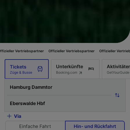
iebspartner
Offizieller Vertriebspartner
Offizieller Vertriebspartner
Off
Unterkünfte
Aktivitäte
Tickets
Booking.com
GetYourGuide
Züge & Busse
Via
Einfache Fahrt
Hin- und Rückfahrt