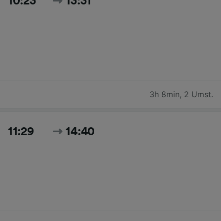
10:23
13:31
3h 8min
,
2 Umst.
11:29
14:40