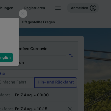
chungen
Registrieren
Anmelden
 Tickets
Oft gestellte Fragen
n
nglish
ch
Via
Einfache Fahrt
Hin- und Rückfahrt
nfahrt
ckfahrt