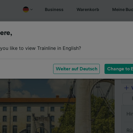
Business
Warenkorb
Meine Bu
Fahrplan
Wagenklassen
Services an Bord
Günstige
ere,
ou like to view Trainline in English?
Vo
Weiter auf Deutsch
Change to E
Na
Hi
Rü