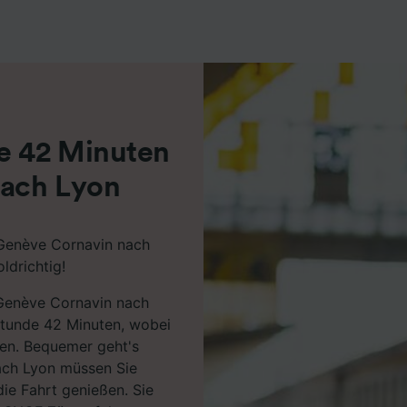
r Partner (Lieferanten)
de 42 Minuten
nach Lyon
 Genève Cornavin nach
ldrichtig!
 Genève Cornavin nach
Stunde 42 Minuten, wobei
ren. Bequemer geht's
ach Lyon müssen Sie
ie Fahrt genießen. Sie