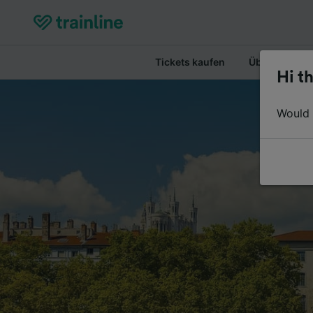
Tickets kaufen
Überblick
Hi th
Would y