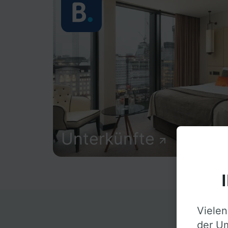
Unterkünfte
Vielen
D
der Um