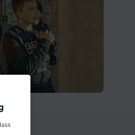
g
dass
rn