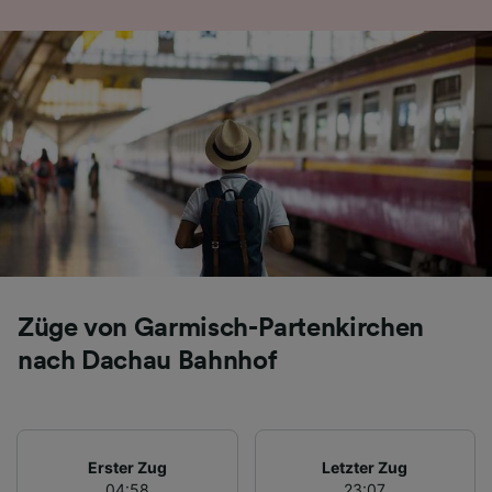
Folgendes bereitzustellen:
Verwendung genauer Standortdaten.
Endgeräteeigenschaften zur Identifikation
aktiv abfragen. Speichern von oder Zugriff auf
Informationen auf einem Endgerät.
Personalisierte Werbung und Inhalte, Messung
von Werbeleistung und der Performance von
Inhalten, Zielgruppenforschung sowie
Entwicklung und Verbesserung von
Angeboten.
Liste der Partner (Lieferanten)
Züge von Garmisch-Partenkirchen
nach Dachau Bahnhof
Erster Zug
Letzter Zug
04:58
23:07