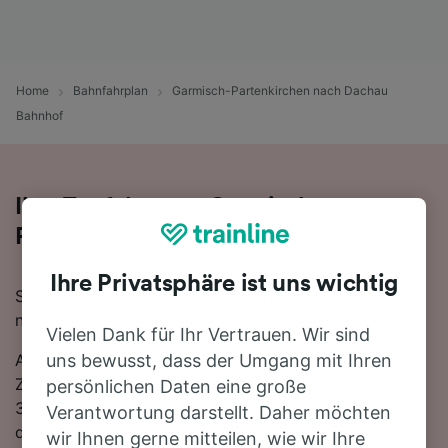
Home
Bahnfahrplan
Garmisch-Partenkirchen nach Dachau
Bahnhof
Ihre Zugfahrt von Garmisch-
Partenkirchen nach Dachau Bahnhof
Ihre Privatsphäre ist uns wichtig
Sie planen eine Zugfahrt von Garmisch-Partenkirchen
nach Dachau Bahnhof? Starten Sie jetzt Ihre Suche!
Vielen Dank für Ihr Vertrauen. Wir sind
Auf der 89 km langen Strecke fahren in der Regel 42
uns bewusst, dass der Umgang mit Ihren
Züge, die schnellste Reisezeit beträgt dabei 1 Stunde
persönlichen Daten eine große
36 Minuten. Sie müssen unterwegs 1-mal umsteigen,
Verantwortung darstellt. Daher möchten
da es auf dieser Route keine direkten
wir Ihnen gerne mitteilen, wie wir Ihre