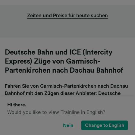
Zeiten und Preise für heute suchen
Deutsche Bahn und ICE (Intercity
Express) Züge von Garmisch-
Partenkirchen nach Dachau Bahnhof
Fahren Sie von Garmisch-Partenkirchen nach Dachau
Bahnhof mit den Zügen dieser Anbieter: Deutsche
Bahn und ICE (Intercity Express). Bitte beachten Sie,
Hi there,
dass diese Züge möglicherweise nicht direkt von
Would you like to view Trainline in English?
Garmisch-Partenkirchen nach Dachau Bahnhof
fahren, also überprüfen Sie, ob Sie auf der Fahrt
Nein
Change to English
umsteigen müssen, wenn Sie nach Tickets suchen.