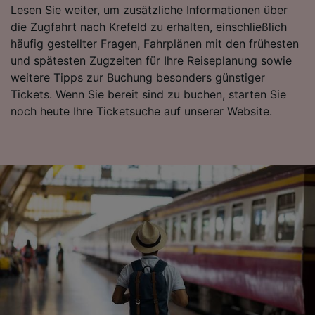
verwendet, wenn Sie uns gebeten haben, Ihr
Lesen Sie weiter, um zusätzliche Informationen über
Surfverhalten nicht zu verfolgen.
die Zugfahrt nach Krefeld zu erhalten, einschließlich
häufig gestellter Fragen, Fahrplänen mit den frühesten
Wir und unsere Partner verarbeiten Daten, um
und spätesten Zugzeiten für Ihre Reiseplanung sowie
Folgendes bereitzustellen:
weitere Tipps zur Buchung besonders günstiger
Verwendung genauer Standortdaten.
Tickets. Wenn Sie bereit sind zu buchen, starten Sie
Endgeräteeigenschaften zur Identifikation
aktiv abfragen. Speichern von oder Zugriff auf
noch heute Ihre Ticketsuche auf unserer Website.
Informationen auf einem Endgerät.
Personalisierte Werbung und Inhalte, Messung
von Werbeleistung und der Performance von
Inhalten, Zielgruppenforschung sowie
Entwicklung und Verbesserung von
Angeboten.
Liste der Partner (Lieferanten)