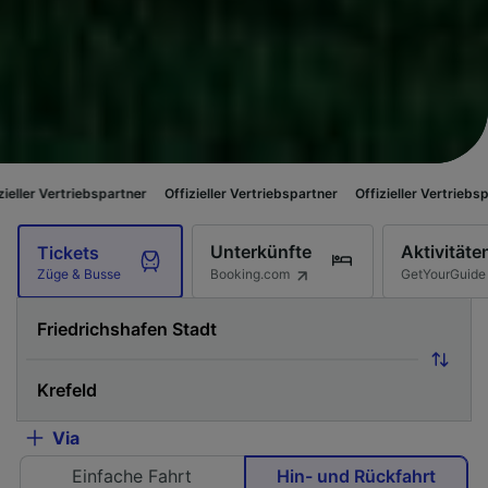
riebspartner
Offizieller Vertriebspartner
Offizieller Vertriebspartner
Of
Unterkünfte
Aktivitäte
Tickets
Booking.com
GetYourGuide
Züge & Busse
Via
Einfache Fahrt
Hin- und Rückfahrt