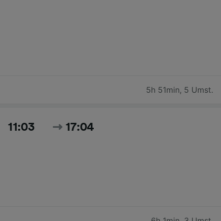
5h 51min
,
5 Umst.
11:03
17:04
6h 1min
,
3 Umst.