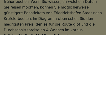
früher buchen. Wenn Sie wissen, an welchem Datum
Sie reisen möchten, können Sie möglicherweise
günstigere
Bahntickets
von Friedrichshafen Stadt nach
Krefeld buchen. Im Diagramm oben sehen Sie den
niedrigsten Preis, den es für die Route gibt und die
Durchschnittspreise ab 4 Wochen im voraus.
2
.
Seien Sie flexibel bei Ihren Reisezeiten
Viele Bahnunternehmen erhöhen die Fahrpreise
während der Hauptverkehrszeiten, deswegen
versuchen Sie außerhalb dieser Zeiten zu reisen. Auf
einigen der belebteren Routen können Sie auch einen
langsameren Zug nehmen. Es kann etwas länger
dauern als bei einigen
Hochgeschwindigkeitszügen
oder direkten
Zugverbindungen
. Wenn Sie jedoch
etwas mehr Zeit zur Verfügung haben, erhalten Sie
möglicherweise ein günstigeres Ticket.
3
.
Nutzen Sie regionale Tickets und Rabattkarten
Wenn Sie innerhalb eines Bundeslands reisen, bieten
sich häufig die
Ländertickets
der
Deutschen Bahn
an.