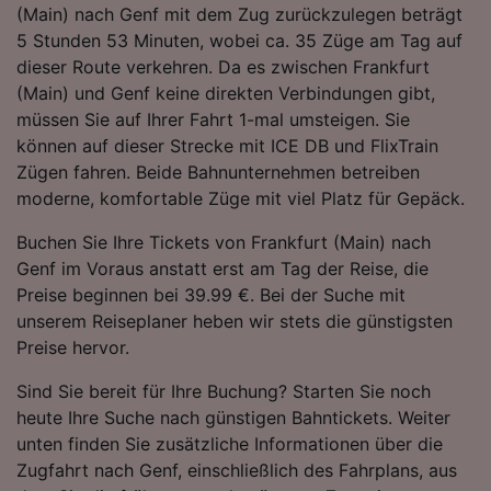
(Main) nach Genf mit dem Zug zurückzulegen beträgt
Folgendes bereitzustellen:
5 Stunden 53 Minuten, wobei ca. 35 Züge am Tag auf
Verwendung genauer Standortdaten.
Endgeräteeigenschaften zur Identifikation
dieser Route verkehren. Da es zwischen Frankfurt
aktiv abfragen. Speichern von oder Zugriff auf
(Main) und Genf keine direkten Verbindungen gibt,
Informationen auf einem Endgerät.
müssen Sie auf Ihrer Fahrt 1-mal umsteigen. Sie
Personalisierte Werbung und Inhalte, Messung
können auf dieser Strecke mit ICE DB und FlixTrain
von Werbeleistung und der Performance von
Zügen fahren. Beide Bahnunternehmen betreiben
Inhalten, Zielgruppenforschung sowie
Entwicklung und Verbesserung von
moderne, komfortable Züge mit viel Platz für Gepäck.
Angeboten.
Buchen Sie Ihre Tickets von Frankfurt (Main) nach
Liste der Partner (Lieferanten)
Genf im Voraus anstatt erst am Tag der Reise, die
Preise beginnen bei 39.99 €. Bei der Suche mit
unserem Reiseplaner heben wir stets die günstigsten
Preise hervor.
Sind Sie bereit für Ihre Buchung? Starten Sie noch
heute Ihre Suche nach günstigen Bahntickets. Weiter
unten finden Sie zusätzliche Informationen über die
Zugfahrt nach Genf, einschließlich des Fahrplans, aus