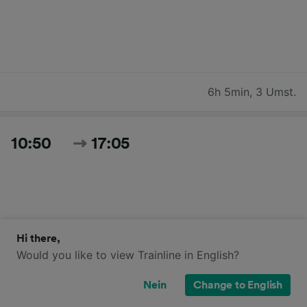
6h 5min
,
3 Umst.
10:50
17:05
Hi there,
Would you like to view Trainline in English?
6h 15min
,
2 Umst.
Nein
Change to English