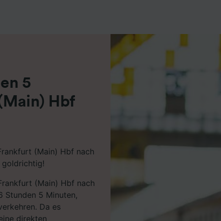
r Partner (Lieferanten)
den 5
(Main) Hbf
Frankfurt (Main) Hbf nach
goldrichtig!
Frankfurt (Main) Hbf nach
6 Stunden 5 Minuten,
verkehren. Da es
eine direkten