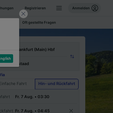
chungen
Registrieren
Anmelden
 Tickets
Oft gestellte Fragen
n
nglish
ch
Via
Einfache Fahrt
Hin- und Rückfahrt
nfahrt
ckfahrt