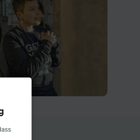
g
dass
rn