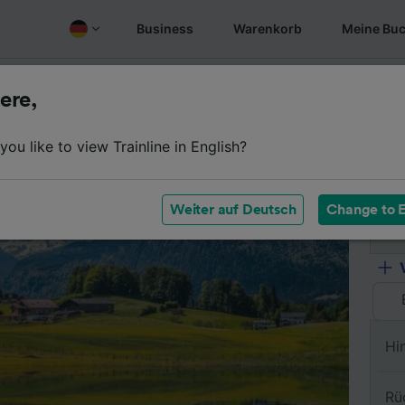
Business
Warenkorb
Meine Bu
Fahrplan
Wagenklassen
Services an Bord
Günstige
ere,
ou like to view Trainline in English?
Vo
Weiter auf Deutsch
Change to E
Na
Hi
Rü