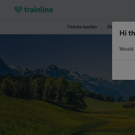
Tickets kaufen
Überblick
Hi th
Would y