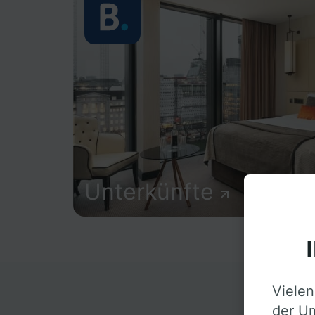
Unterkünfte
Vielen
D
der Um