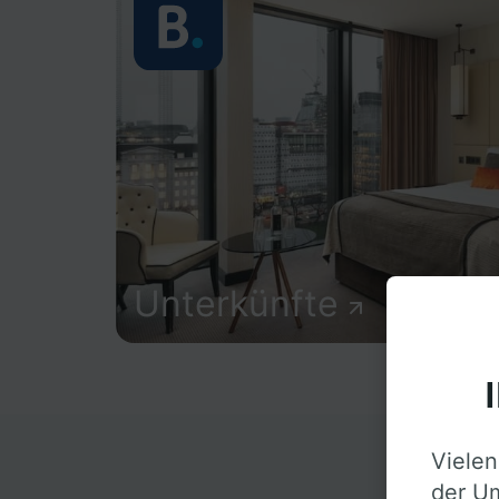
Unterkünfte
Vielen
D
der Um