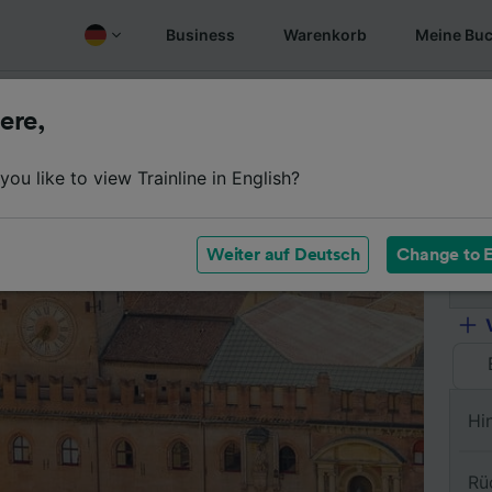
Business
Warenkorb
Meine Bu
Fahrplan
Wagenklassen
Services an Bord
Günstige
ere,
ou like to view Trainline in English?
Vo
Weiter auf Deutsch
Change to E
Na
Hi
Rü