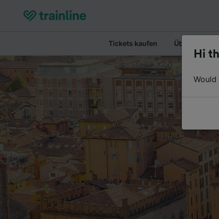
Tickets kaufen
Überblick
Hi th
Would y