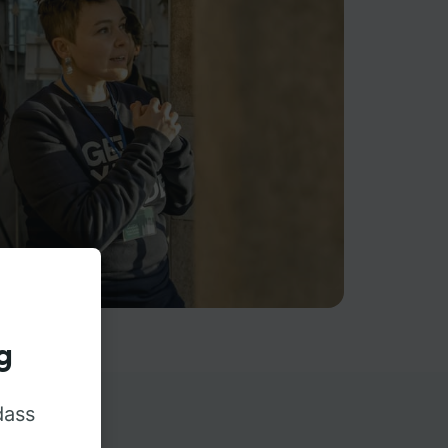
g
dass
rn