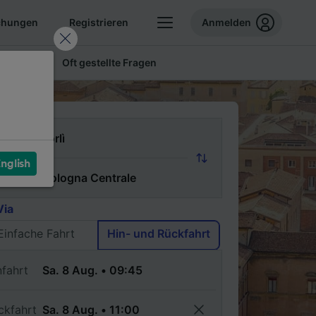
chungen
Registrieren
Anmelden
 Tickets
Oft gestellte Fragen
n
nglish
ch
Via
Einfache Fahrt
Hin- und Rückfahrt
nfahrt
ckfahrt