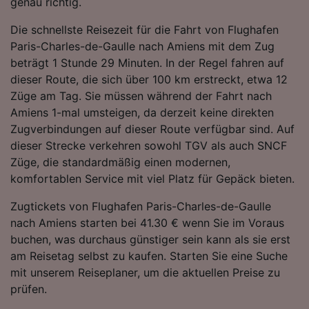
genau richtig.
Folgendes bereitzustellen:
Verwendung genauer Standortdaten.
Die schnellste Reisezeit für die Fahrt von Flughafen
Endgeräteeigenschaften zur Identifikation
Paris-Charles-de-Gaulle nach Amiens mit dem Zug
aktiv abfragen. Speichern von oder Zugriff auf
beträgt 1 Stunde 29 Minuten. In der Regel fahren auf
Informationen auf einem Endgerät.
dieser Route, die sich über 100 km erstreckt, etwa 12
Personalisierte Werbung und Inhalte, Messung
Züge am Tag. Sie müssen während der Fahrt nach
von Werbeleistung und der Performance von
Inhalten, Zielgruppenforschung sowie
Amiens 1-mal umsteigen, da derzeit keine direkten
Entwicklung und Verbesserung von
Zugverbindungen auf dieser Route verfügbar sind. Auf
Angeboten.
dieser Strecke verkehren sowohl TGV als auch SNCF
Züge, die standardmäßig einen modernen,
Liste der Partner (Lieferanten)
komfortablen Service mit viel Platz für Gepäck bieten.
Zugtickets von Flughafen Paris-Charles-de-Gaulle
nach Amiens starten bei 41.30 € wenn Sie im Voraus
buchen, was durchaus günstiger sein kann als sie erst
am Reisetag selbst zu kaufen. Starten Sie eine Suche
mit unserem Reiseplaner, um die aktuellen Preise zu
prüfen.