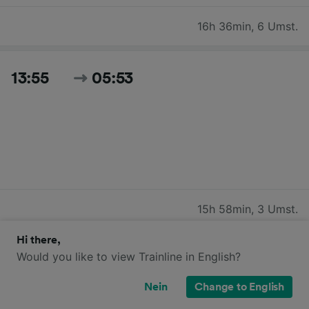
16h 36min
,
6 Umst.
13:55
05:53
15h 58min
,
3 Umst.
Hi there,
Would you like to view Trainline in English?
16:20
08:15
Nein
Change to English