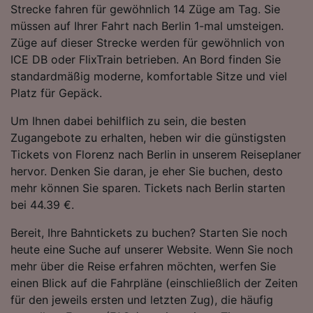
Strecke fahren für gewöhnlich 14 Züge am Tag. Sie
Folgendes bereitzustellen:
müssen auf Ihrer Fahrt nach Berlin 1-mal umsteigen.
Verwendung genauer Standortdaten.
Endgeräteeigenschaften zur Identifikation
Züge auf dieser Strecke werden für gewöhnlich von
aktiv abfragen. Speichern von oder Zugriff auf
ICE DB oder FlixTrain betrieben. An Bord finden Sie
Informationen auf einem Endgerät.
standardmäßig moderne, komfortable Sitze und viel
Personalisierte Werbung und Inhalte, Messung
Platz für Gepäck.
von Werbeleistung und der Performance von
Inhalten, Zielgruppenforschung sowie
Um Ihnen dabei behilflich zu sein, die besten
Entwicklung und Verbesserung von
Zugangebote zu erhalten, heben wir die günstigsten
Angeboten.
Tickets von Florenz nach Berlin in unserem Reiseplaner
Liste der Partner (Lieferanten)
hervor. Denken Sie daran, je eher Sie buchen, desto
mehr können Sie sparen. Tickets nach Berlin starten
bei 44.39 €.
Bereit, Ihre Bahntickets zu buchen? Starten Sie noch
heute eine Suche auf unserer Website. Wenn Sie noch
mehr über die Reise erfahren möchten, werfen Sie
einen Blick auf die Fahrpläne (einschließlich der Zeiten
für den jeweils ersten und letzten Zug), die häufig