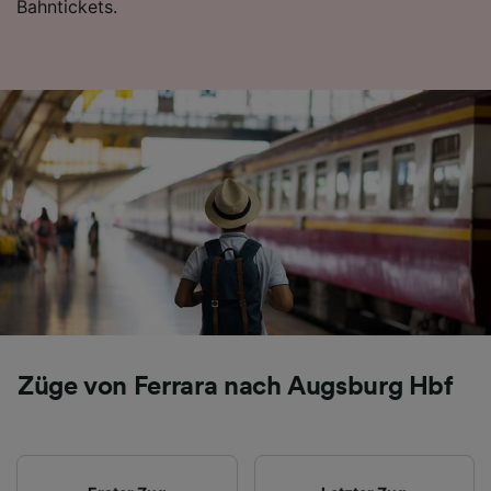
Bahntickets.
Folgendes bereitzustellen:
Verwendung genauer Standortdaten.
Endgeräteeigenschaften zur Identifikation
aktiv abfragen. Speichern von oder Zugriff auf
Informationen auf einem Endgerät.
Personalisierte Werbung und Inhalte, Messung
von Werbeleistung und der Performance von
Inhalten, Zielgruppenforschung sowie
Entwicklung und Verbesserung von
Angeboten.
Liste der Partner (Lieferanten)
Züge von Ferrara nach Augsburg Hbf