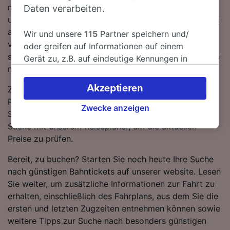
müssen während der Fahrt nach Augsburg Hbf 1-mal
Daten verarbeiten.
umsteigen, da derzeit keine direkten Zugverbindungen
auf dieser Route verfügbar sind. Auf dieser Strecke
Wir und unsere
115
Partner speichern und/
verkehren sowohl ICE DB als auch EC Züge, die
oder greifen auf Informationen auf einem
standardmäßig einen modernen, komfortablen Service
Gerät zu, z.B. auf eindeutige Kennungen in
mit viel Platz für Gepäck bieten.
Cookies, um personenbezogene Daten zu
verarbeiten. Sie können Ihre Präferenzen
Akzeptieren
Zugtickets von Ferrara nach Augsburg Hbf sind in der
akzeptieren oder verwalten, einschließlich
Regel günstiger, wenn Sie im Voraus buchen, als wenn
Ihres Widerspruchsrechts bei berechtigtem
Zwecke anzeigen
Sie sie erst am Tag der Reise kaufen. Starten Sie eine
Interesse. Klicken Sie dazu bitte unten oder
Suche mit unserem Reiseplaner, um die aktuellen
besuchen Sie jederzeit die Seite der
Preise zu prüfen.
Datenschutzrichtlinie. Diese Präferenzen
werden unseren Partnern signalisiert und
Bereit, zu buchen? Starten Sie noch heute Ihre Suche
haben keinen Einfluss auf Surfdaten. Ihre
nach günstigen Bahntickets auf unserer website. Lesen
Daten werden nicht für Tracking-Zwecke
Sie weiter, um zusätzliche Informationen zur Fahrt zu
verwendet, wenn Sie uns gebeten haben, Ihr
erhalten, einschließlich des Fahrplans, aus dem Sie die
Surfverhalten nicht zu verfolgen.
ersten und letzten Zugzeiten entnehmen können sowie
weitere Tipps zur Suche nach besonders günstigen
Wir und unsere Partner verarbeiten Daten, um