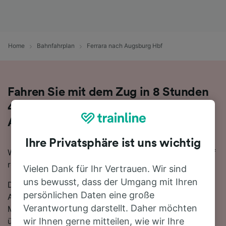
Home
Bahnfahrplan
Ferrara nach Augsburg Hbf
Fahren Sie mit dem Zug in 8 Stunden
46 Minuten von Ferrara nach
Augsburg Hbf
Ihre Privatsphäre ist uns wichtig
Wenn Sie mit dem Zug von Ferrara nach Augsburg Hbf
reisen möchten, sind Sie hier genau richtig.
Vielen Dank für Ihr Vertrauen. Wir sind
uns bewusst, dass der Umgang mit Ihren
Die schnellste Reisezeit für die Fahrt von Ferrara nach
persönlichen Daten eine große
Augsburg Hbf mit dem Zug beträgt 8 Stunden 46
Verantwortung darstellt. Daher möchten
Minuten. In der Regel fahren auf dieser Route, die sich
über 395 km erstreckt, etwa 12 Züge am Tag. Sie
wir Ihnen gerne mitteilen, wie wir Ihre