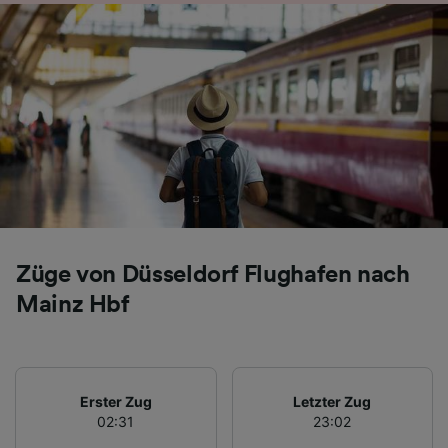
Folgendes bereitzustellen:
Verwendung genauer Standortdaten.
Endgeräteeigenschaften zur Identifikation
aktiv abfragen. Speichern von oder Zugriff auf
Informationen auf einem Endgerät.
Personalisierte Werbung und Inhalte, Messung
von Werbeleistung und der Performance von
Inhalten, Zielgruppenforschung sowie
Entwicklung und Verbesserung von
Angeboten.
Liste der Partner (Lieferanten)
Züge von Düsseldorf Flughafen nach
Mainz Hbf
Erster Zug
Letzter Zug
02:31
23:02