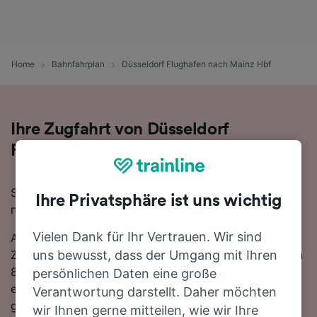
Home
Bahnfahrplan
Düsseldorf Flughafen nach Mainz Hbf
Ihre Zugfahrt von Düsseldorf
Flughafen nach Mainz Hbf
Sie planen eine Zugfahrt von Düsseldorf Flughafen
Ihre Privatsphäre ist uns wichtig
nach Mainz Hbf? Starten Sie jetzt Ihre Suche!
Vielen Dank für Ihr Vertrauen. Wir sind
Auf der 177 km langen Strecke fahren in der Regel 53
Züge, die schnellste Reisezeit beträgt dabei 2 Stunden
uns bewusst, dass der Umgang mit Ihren
8 Minuten. Sie müssen unterwegs 1-mal umsteigen, da
persönlichen Daten eine große
es auf dieser Route keine direkten Zugverbindungen
Verantwortung darstellt. Daher möchten
gibt. Sie können wahlweise einen ICE DB- oder einen
wir Ihnen gerne mitteilen, wie wir Ihre