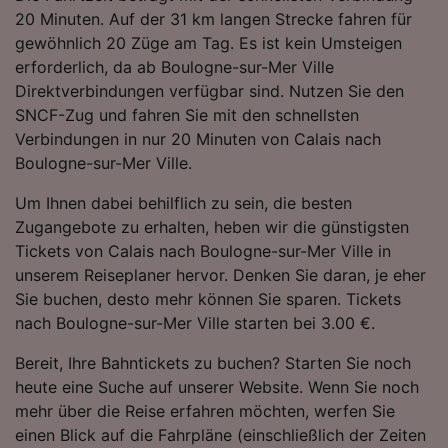
Folgendes bereitzustellen:
20 Minuten. Auf der 31 km langen Strecke fahren für
Verwendung genauer Standortdaten.
gewöhnlich 20 Züge am Tag. Es ist kein Umsteigen
Endgeräteeigenschaften zur Identifikation
erforderlich, da ab Boulogne-sur-Mer Ville
aktiv abfragen. Speichern von oder Zugriff auf
Direktverbindungen verfügbar sind. Nutzen Sie den
Informationen auf einem Endgerät.
SNCF-Zug und fahren Sie mit den schnellsten
Personalisierte Werbung und Inhalte, Messung
Verbindungen in nur 20 Minuten von Calais nach
von Werbeleistung und der Performance von
Inhalten, Zielgruppenforschung sowie
Boulogne-sur-Mer Ville.
Entwicklung und Verbesserung von
Angeboten.
Um Ihnen dabei behilflich zu sein, die besten
Zugangebote zu erhalten, heben wir die günstigsten
Liste der Partner (Lieferanten)
Tickets von Calais nach Boulogne-sur-Mer Ville in
unserem Reiseplaner hervor. Denken Sie daran, je eher
Sie buchen, desto mehr können Sie sparen. Tickets
nach Boulogne-sur-Mer Ville starten bei 3.00 €.
Bereit, Ihre Bahntickets zu buchen? Starten Sie noch
heute eine Suche auf unserer Website. Wenn Sie noch
mehr über die Reise erfahren möchten, werfen Sie
einen Blick auf die Fahrpläne (einschließlich der Zeiten