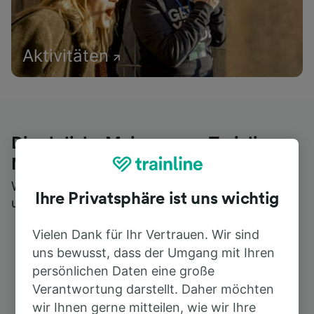
Aktivitäten
Die ehrliche Meinung von Trainline-
Nutzern
Wer könnte Ihnen besseres Feedback geben als
Ihre Privatsphäre ist uns wichtig
unsere Kunden selbst?
Vielen Dank für Ihr Vertrauen. Wir sind
uns bewusst, dass der Umgang mit Ihren
persönlichen Daten eine große
Verantwortung darstellt. Daher möchten
wir Ihnen gerne mitteilen, wie wir Ihre