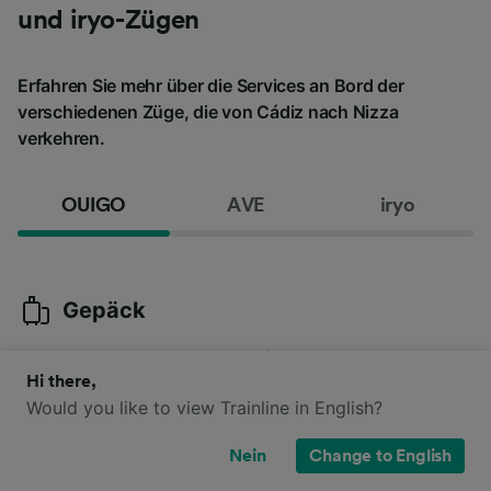
und iryo-Zügen
Erfahren Sie mehr über die Services an Bord der
verschiedenen Züge, die von Cádiz nach Nizza
verkehren.
OUIGO
AVE
iryo
Gepäck
Sie können ein Handgepäckstück (36 x 27 x 15 cm) und ein
Kabinengepäckstück (55 x 35 x 25 cm) mit an Bord nehmen.
Hi there,
Gegen Aufpreis oder durch die Buchung von OUIGO Plus
Would you like to view Trainline in English?
können Sie zusätzliches oder größeres Gepäck (max. 30 kg)
mitnehmen.
Nein
Change to English