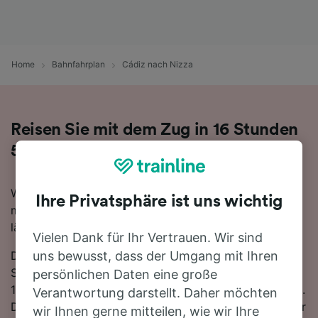
Home
Bahnfahrplan
Cádiz nach Nizza
Reisen Sie mit dem Zug in 16 Stunden
58 Minuten von Cádiz nach Nizza
Wenn Sie mehr über die Reise von Cádiz nach Nizza
Ihre Privatsphäre ist uns wichtig
mit dem Zug erfahren möchten, suchen Sie nicht
länger!
Vielen Dank für Ihr Vertrauen. Wir sind
Die schnellste Reisezeit auf dieser Strecke beträgt 16
uns bewusst, dass der Umgang mit Ihren
Stunden 58 Minuten, wobei etwa 2 Züge am Tag die
persönlichen Daten eine große
1399 km zwischen den beiden Bahnhöfen zurücklegen.
Verantwortung darstellt. Daher möchten
Die Fahrt zwischen Cádiz und Nizza ist trotz fehlender
wir Ihnen gerne mitteilen, wie wir Ihre