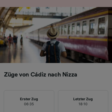
Folgendes bereitzustellen:
Verwendung genauer Standortdaten.
Endgeräteeigenschaften zur Identifikation
aktiv abfragen. Speichern von oder Zugriff auf
Informationen auf einem Endgerät.
Personalisierte Werbung und Inhalte, Messung
von Werbeleistung und der Performance von
Inhalten, Zielgruppenforschung sowie
Entwicklung und Verbesserung von
Angeboten.
Liste der Partner (Lieferanten)
Züge von Cádiz nach Nizza
Erster Zug
Letzter Zug
06:35
18:10