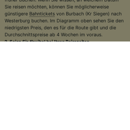
Sie reisen möchten, können Sie möglicherweise
günstigere
Bahntickets
von Burbach (Kr Siegen) nach
Westerburg buchen. Im Diagramm oben sehen Sie den
niedrigsten Preis, den es für die Route gibt und die
Durchschnittspreise ab 4 Wochen im voraus.
2
.
Seien Sie flexibel bei Ihren Reisezeiten
Viele Bahnunternehmen erhöhen die Fahrpreise
während der Hauptverkehrszeiten, deswegen
versuchen Sie außerhalb dieser Zeiten zu reisen. Auf
einigen der belebteren Routen können Sie auch einen
langsameren Zug nehmen. Es kann etwas länger
dauern als bei einigen
Hochgeschwindigkeitszügen
oder direkten
Zugverbindungen
. Wenn Sie jedoch
etwas mehr Zeit zur Verfügung haben, erhalten Sie
möglicherweise ein günstigeres Ticket.
3
.
Nutzen Sie regionale Tickets und Rabattkarten
Wenn Sie innerhalb eines Bundeslands reisen, bieten
sich häufig die
Ländertickets
der
Deutschen Bahn
an.