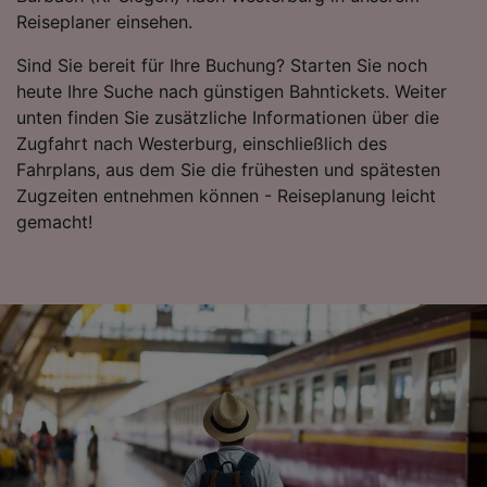
verwendet, wenn Sie uns gebeten haben, Ihr
Reiseplaner einsehen.
Surfverhalten nicht zu verfolgen.
Sind Sie bereit für Ihre Buchung? Starten Sie noch
Wir und unsere Partner verarbeiten Daten, um
heute Ihre Suche nach günstigen Bahntickets. Weiter
Folgendes bereitzustellen:
unten finden Sie zusätzliche Informationen über die
Verwendung genauer Standortdaten.
Endgeräteeigenschaften zur Identifikation
Zugfahrt nach Westerburg, einschließlich des
aktiv abfragen. Speichern von oder Zugriff auf
Fahrplans, aus dem Sie die frühesten und spätesten
Informationen auf einem Endgerät.
Zugzeiten entnehmen können - Reiseplanung leicht
Personalisierte Werbung und Inhalte, Messung
gemacht!
von Werbeleistung und der Performance von
Inhalten, Zielgruppenforschung sowie
Entwicklung und Verbesserung von
Angeboten.
Liste der Partner (Lieferanten)