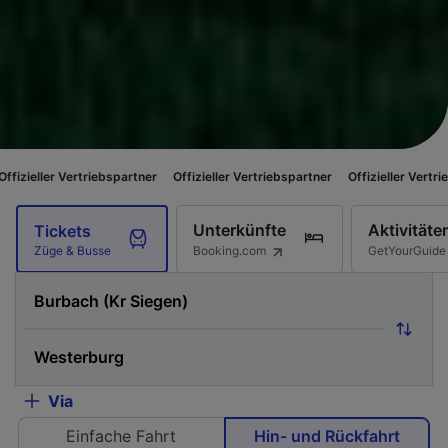
riebspartner
Offizieller Vertriebspartner
Offizieller Vertriebspartner
Of
Unterkünfte
Aktivitäte
Tickets
Booking.com
GetYourGuide
Züge & Busse
Via
Einfache Fahrt
Hin- und Rückfahrt