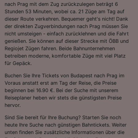
nach Prag mit dem Zug zurückzulegen beträgt 6
Folgendes bereitzustellen:
Stunden 53 Minuten, wobei ca. 21 Züge am Tag auf
Verwendung genauer Standortdaten.
Endgeräteeigenschaften zur Identifikation
dieser Route verkehren. Bequemer geht's nicht! Dank
aktiv abfragen. Speichern von oder Zugriff auf
der direkten Zugverbindungen nach Prag müssen Sie
Informationen auf einem Endgerät.
nicht umsteigen - einfach zurücklehnen und die Fahrt
Personalisierte Werbung und Inhalte, Messung
genießen. Sie können auf dieser Strecke mit ÖBB und
von Werbeleistung und der Performance von
Regiojet Zügen fahren. Beide Bahnunternehmen
Inhalten, Zielgruppenforschung sowie
Entwicklung und Verbesserung von
betreiben moderne, komfortable Züge mit viel Platz
Angeboten.
für Gepäck.
Liste der Partner (Lieferanten)
Buchen Sie Ihre Tickets von Budapest nach Prag im
Voraus anstatt erst am Tag der Reise, die Preise
beginnen bei 16.90 €. Bei der Suche mit unserem
Reiseplaner heben wir stets die günstigsten Preise
hervor.
Sind Sie bereit für Ihre Buchung? Starten Sie noch
heute Ihre Suche nach günstigen Bahntickets. Weiter
unten finden Sie zusätzliche Informationen über die