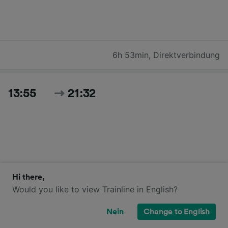
6h 53min
,
Direktverbindung
13:55
21:32
Hi there,
Would you like to view Trainline in English?
7h 37min
,
1 Umst.
Nein
Change to English
Zeiten und Preise für heute suchen