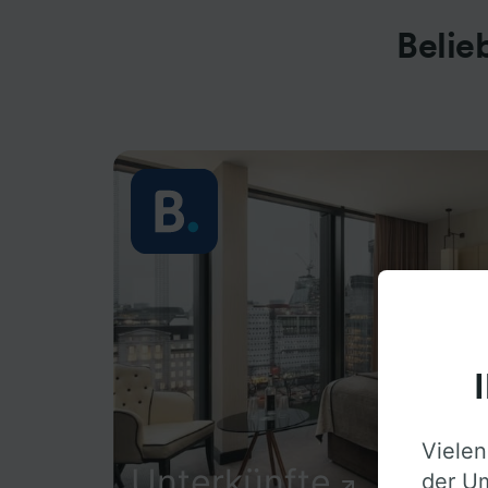
Belie
Vielen
Unterkünfte
der Um