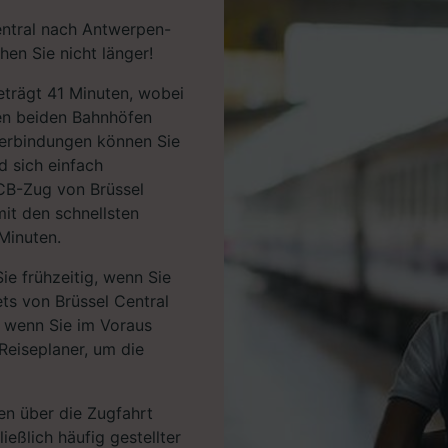
entral nach Antwerpen-
en Sie nicht länger!
beträgt 41 Minuten, wobei
en beiden Bahnhöfen
Verbindungen können Sie
d sich einfach
CB-Zug von Brüssel
it den schnellsten
 Minuten.
ie frühzeitig, wenn Sie
ets von Brüssel Central
, wenn Sie im Voraus
Reiseplaner, um die
en über die Zugfahrt
eßlich häufig gestellter