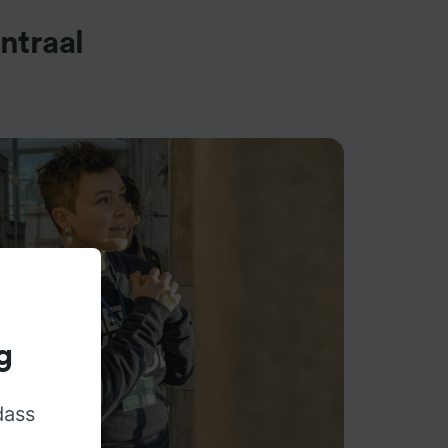
ntraal
g
dass