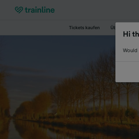
Tickets kaufen
Überblick
Hi th
Would y