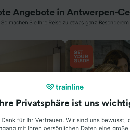
bte Angebote in Antwerpen-Ce
So machen Sie Ihre Reise zu etwas ganz Besonderem
Ihre Privatsphäre ist uns wichti
 Dank für Ihr Vertrauen. Wir sind uns bewusst, 
Aktivitäten
gang mit Ihren persönlichen Daten eine große