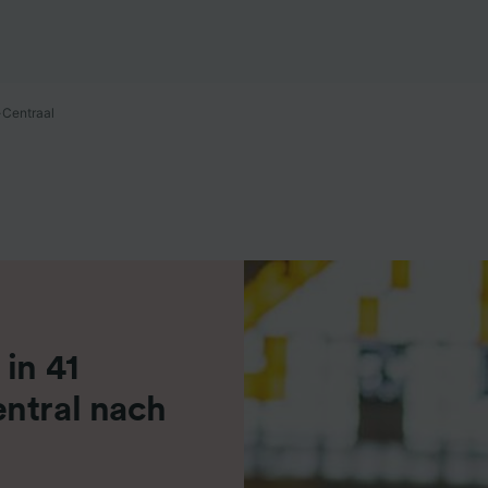
r Partner (Lieferanten)
-Centraal
in 41
ntral nach