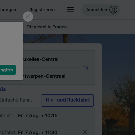
chungen
Registrieren
Anmelden
 Tickets
Oft gestellte Fragen
n
nglish
ch
Via
Einfache Fahrt
Hin- und Rückfahrt
nfahrt
ckfahrt