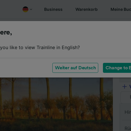
Business
Warenkorb
Meine Bu
Fahrplan
Wagenklassen
Services an Bord
Günstige
ere,
ou like to view Trainline in English?
Vo
Weiter auf Deutsch
Change to E
Na
Hi
Rü