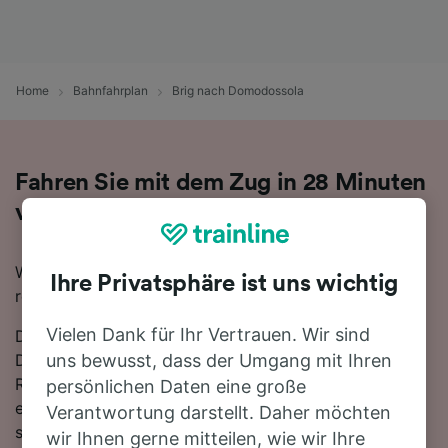
Home
Bahnfahrplan
Brig nach Domodossola
Fahren Sie mit dem Zug in 28 Minuten
von Brig nach Domodossola
Wenn Sie mit dem Zug von Brig nach Domodossola
Ihre Privatsphäre ist uns wichtig
reisen möchten, sind Sie hier genau richtig.
Vielen Dank für Ihr Vertrauen. Wir sind
Die schnellste Reisezeit für die Fahrt von Brig nach
Domodossola mit dem Zug beträgt 28 Minuten. In der
uns bewusst, dass der Umgang mit Ihren
Regel fahren auf dieser Route, die sich über 33 km
persönlichen Daten eine große
erstreckt, etwa 20 Züge am Tag. Sobald Sie an Bord
Verantwortung darstellt. Daher möchten
sind, können Sie sich zurücklehnen und entspannen,
wir Ihnen gerne mitteilen, wie wir Ihre