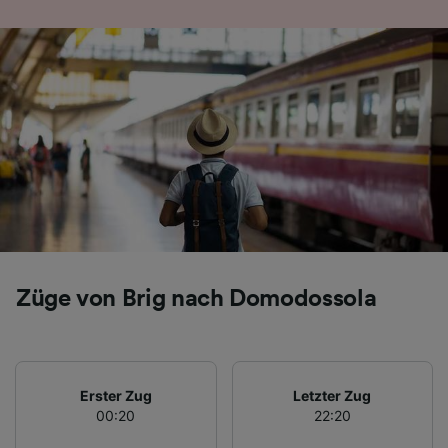
Folgendes bereitzustellen:
Verwendung genauer Standortdaten.
Endgeräteeigenschaften zur Identifikation
aktiv abfragen. Speichern von oder Zugriff auf
Informationen auf einem Endgerät.
Personalisierte Werbung und Inhalte, Messung
von Werbeleistung und der Performance von
Inhalten, Zielgruppenforschung sowie
Entwicklung und Verbesserung von
Angeboten.
Liste der Partner (Lieferanten)
Züge von Brig nach Domodossola
Erster Zug
Letzter Zug
00:20
22:20