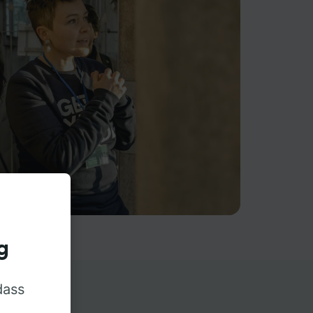
g
dass
rn