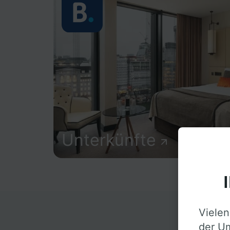
Unterkünfte
Vielen
D
der Um