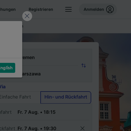
chungen
Registrieren
Anmelden
ellte Fragen
n
nglish
ch
Via
Einfache Fahrt
Hin- und Rückfahrt
nfahrt
ckfahrt