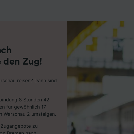
r Partner (Lieferanten)
ach
 den Zug!
rschau reisen? Dann sind
erbindung 8 Stunden 42
en für gewöhnlich 17
ch Warschau 2 umsteigen.
en Zugangebote zu
 von Bremen nach