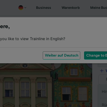
Business
Warenkorb
Meine Bu
fen
Überblick
Fahrplan
Günstige Tickets
Oft gest
ere,
ou like to view Trainline in English?
Vo
Weiter auf Deutsch
Change to E
Na
Hi
Rü