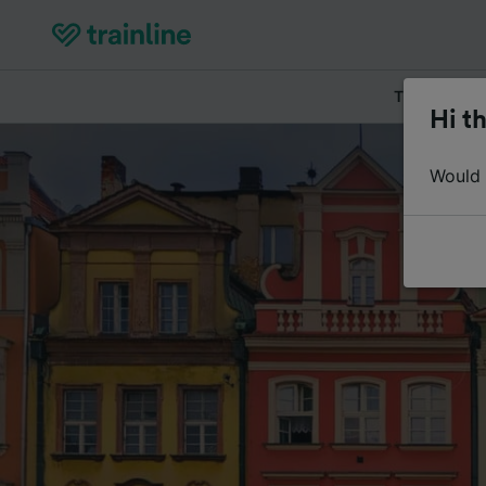
Tickets kau
Hi th
Would y