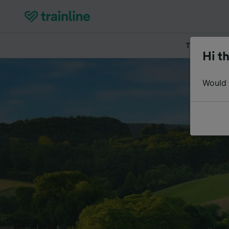
Tickets kau
Hi th
Would y