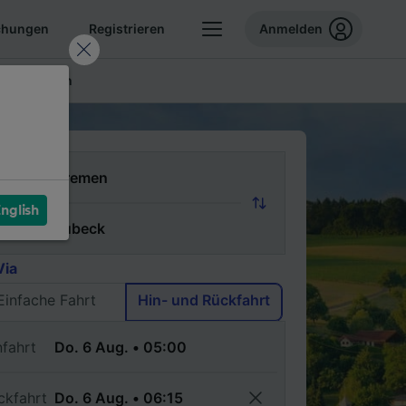
chungen
Registrieren
Anmelden
ellte Fragen
n
nglish
ch
Via
Einfache Fahrt
Hin- und Rückfahrt
nfahrt
ckfahrt