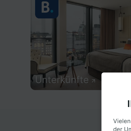
Unterkünfte
Vielen
D
der Um