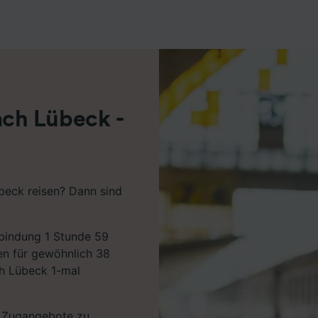
r Partner (Lieferanten)
ch Lübeck -
beck reisen? Dann sind
rbindung 1 Stunde 59
en für gewöhnlich 38
ch Lübeck 1-mal
en Zugangebote zu