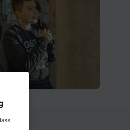
g
dass
rn