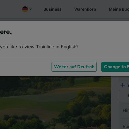
Business
Warenkorb
Meine Bu
fen
Überblick
Fahrplan
Günstige Tickets
Oft gest
ere,
ou like to view Trainline in English?
Vo
Weiter auf Deutsch
Change to E
Na
Hi
Rü