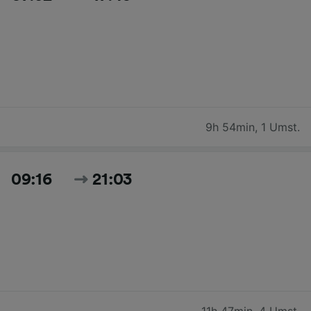
9h 54min
,
1 Umst.
09:16
21:03
11h 47min
,
4 Umst.