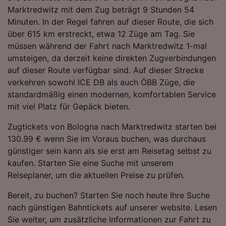
Folgendes bereitzustellen:
Marktredwitz mit dem Zug beträgt 9 Stunden 54
Verwendung genauer Standortdaten.
Minuten. In der Regel fahren auf dieser Route, die sich
Endgeräteeigenschaften zur Identifikation
über 615 km erstreckt, etwa 12 Züge am Tag. Sie
aktiv abfragen. Speichern von oder Zugriff auf
müssen während der Fahrt nach Marktredwitz 1-mal
Informationen auf einem Endgerät.
umsteigen, da derzeit keine direkten Zugverbindungen
Personalisierte Werbung und Inhalte, Messung
auf dieser Route verfügbar sind. Auf dieser Strecke
von Werbeleistung und der Performance von
Inhalten, Zielgruppenforschung sowie
verkehren sowohl ICE DB als auch ÖBB Züge, die
Entwicklung und Verbesserung von
standardmäßig einen modernen, komfortablen Service
Angeboten.
mit viel Platz für Gepäck bieten.
Liste der Partner (Lieferanten)
Zugtickets von Bologna nach Marktredwitz starten bei
130.99 € wenn Sie im Voraus buchen, was durchaus
günstiger sein kann als sie erst am Reisetag selbst zu
kaufen. Starten Sie eine Suche mit unserem
Reiseplaner, um die aktuellen Preise zu prüfen.
Bereit, zu buchen? Starten Sie noch heute Ihre Suche
nach günstigen Bahntickets auf unserer website. Lesen
Sie weiter, um zusätzliche Informationen zur Fahrt zu